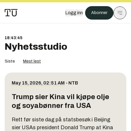
Logg inn
Abonner
18:43:45
Nyhetsstudio
Siste
Mest lest
May 15, 2026, 02:51 AM
-
NTB
Trump sier Kina vil kjøpe olje
og soyabønner fra USA
Rett før siste dag på statsbesøk i Beijing
sier USAs president Donald Trump at Kina