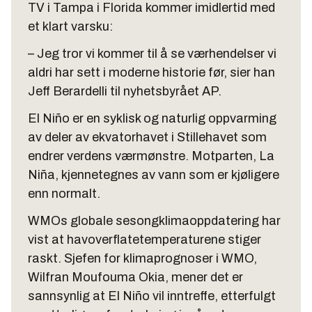
TV i Tampa i Florida kommer imidlertid med
et klart varsku:
– Jeg tror vi kommer til å se værhendelser vi
aldri har sett i moderne historie før, sier han
Jeff Berardelli til nyhetsbyrået AP.
El Niño er en syklisk og naturlig oppvarming
av deler av ekvatorhavet i Stillehavet som
endrer verdens værmønstre. Motparten, La
Niña, kjennetegnes av vann som er kjøligere
enn normalt.
WMOs globale sesongklimaoppdatering har
vist at havoverflatetemperaturene stiger
raskt. Sjefen for klimaprognoser i WMO,
Wilfran Moufouma Okia, mener det er
sannsynlig at El Niño vil inntreffe, etterfulgt