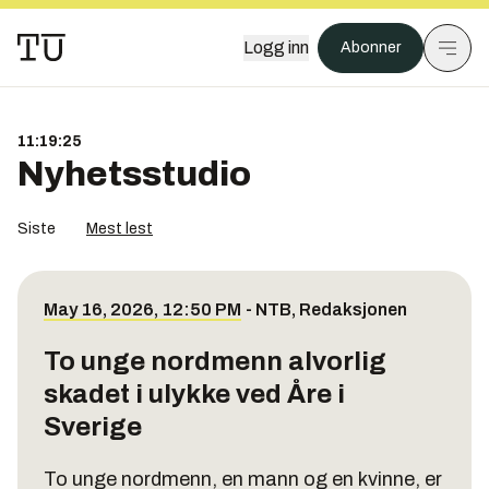
Logg inn
Abonner
11:19:25
Nyhetsstudio
Siste
Mest lest
May 16, 2026, 12:50 PM
-
NTB
,
Redaksjonen
To unge nordmenn alvorlig
skadet i ulykke ved Åre i
Sverige
To unge nordmenn, en mann og en kvinne, er