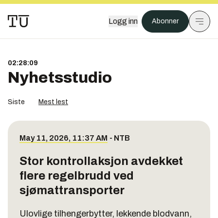
Logg inn
Abonner
02:28:09
Nyhetsstudio
Siste
Mest lest
May 11, 2026, 11:37 AM
-
NTB
Stor kontrollaksjon avdekket
flere regelbrudd ved
sjømattransporter
Ulovlige tilhengerbytter, lekkende blodvann,