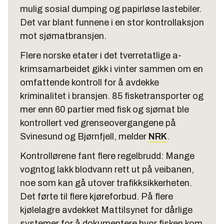
mulig sosial dumping og papirløse lastebiler.
Det var blant funnene i en stor kontrollaksjon
mot sjømatbransjen.
Flere norske etater i det tverretatlige a-
krimsamarbeidet gikk i vinter sammen om en
omfattende kontroll for å avdekke
kriminalitet i bransjen. 85 fisketransporter og
mer enn 60 partier med fisk og sjømat ble
kontrollert ved grenseovergangene på
Svinesund og Bjørnfjell, melder
NRK
.
Kontrollørene fant flere regelbrudd: Mange
vogntog lakk blodvann rett ut på veibanen,
noe som kan gå utover trafikksikkerheten.
Det førte til flere kjøreforbud. På flere
kjølelagre avdekket Mattilsynet for dårlige
systemer for å dokumentere hvor fisken kom