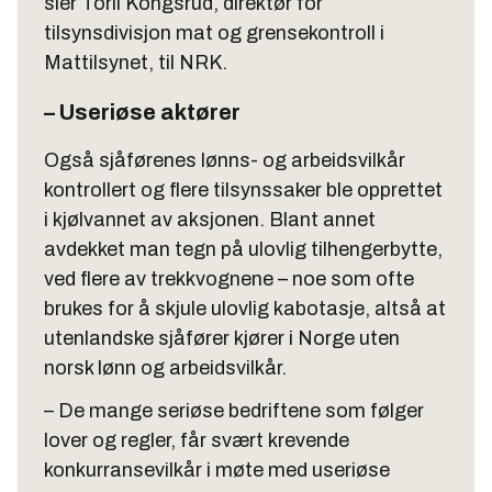
sier Toril Kongsrud, direktør for
tilsynsdivisjon mat og grensekontroll i
Mattilsynet, til NRK.
– Useriøse aktører
Også sjåførenes lønns- og arbeidsvilkår
kontrollert og flere tilsynssaker ble opprettet
i kjølvannet av aksjonen. Blant annet
avdekket man tegn på ulovlig tilhengerbytte,
ved flere av trekkvognene – noe som ofte
brukes for å skjule ulovlig kabotasje, altså at
utenlandske sjåfører kjører i Norge uten
norsk lønn og arbeidsvilkår.
– De mange seriøse bedriftene som følger
lover og regler, får svært krevende
konkurransevilkår i møte med useriøse