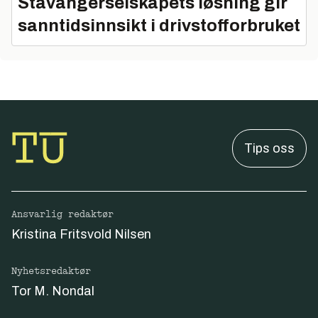
Stavangerselskapets løsning gir
sanntidsinnsikt i drivstofforbruket
Tips oss
Ansvarlig redaktør
Kristina Fritsvold Nilsen
Nyhetsredaktør
Tor M. Nondal