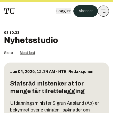
Logg inn
Abonner
03:10:34
Nyhetsstudio
Siste
Mest lest
Jun 04, 2026, 12:34 AM
-
NTB
,
Redaksjonen
Statsråd mistenker at for
mange får tilrettelegging
Utdanningsminister Sigrun Aasland (Ap) er
bekymret over økningen i søknader om