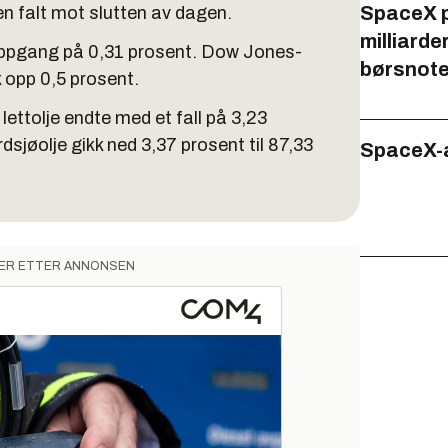
SpaceX p
n falt mot slutten av dagen.
milliarder
ppgang på 0,31 prosent. Dow Jones-
børsnote
 opp 0,5 prosent.
ettolje endte med et fall på 3,23
rdsjøolje gikk ned 3,37 prosent til 87,33
SpaceX-a
ER ETTER ANNONSEN