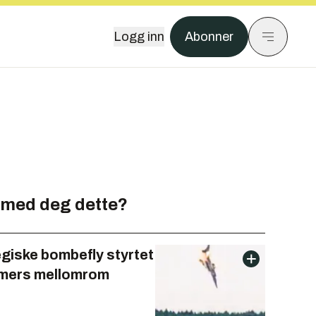
Logg inn
Abonner
 med deg dette?
egiske bombefly styrtet
imers mellomrom