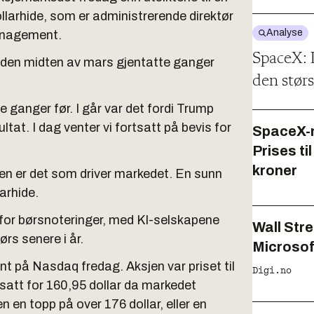
larhide, som er administrerende direktør
Analyse
anagement.
SpaceX: 
siden midten av mars gjentatte ganger
den størs
e ganger før. I går var det fordi Trump
tat. I dag venter vi fortsatt på bevis for
SpaceX-n
Prises ti
kroner
n er det som driver markedet. En sunn
larhide.
e for børsnoteringer, med KI-selskapene
Wall Stre
rs senere i år.
Microsof
t på Nasdaq fredag. Aksjen var priset til
Digi.no
msatt for 160,95 dollar da markedet
en topp på over 176 dollar, eller en