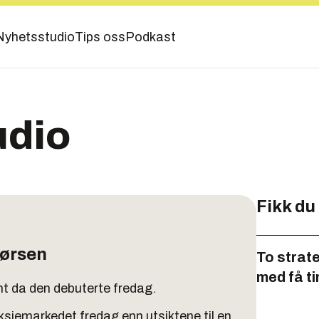
Nyhetsstudio
Tips oss
Podkast
udio
Fikk du
børsen
To strat
med få t
t da den debuterte fredag.
aksjemarkedet fredag enn utsiktene til en