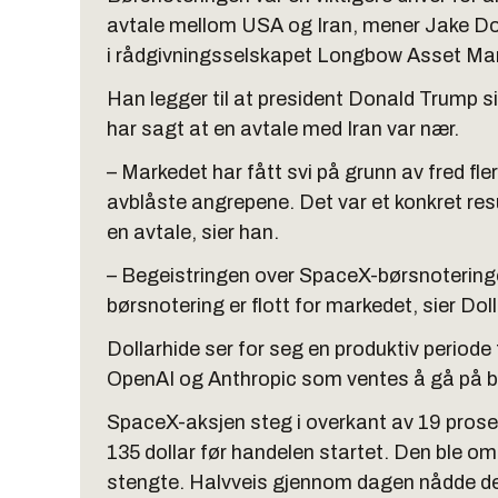
avtale mellom USA og Iran, mener Jake Dol
i rådgivningsselskapet Longbow Asset M
Han legger til at president Donald Trump 
har sagt at en avtale med Iran var nær.
– Markedet har fått svi på grunn av fred fler
avblåste angrepene. Det var et konkret resul
en avtale, sier han.
– Begeistringen over SpaceX-børsnoteringe
børsnotering er flott for markedet, sier Dol
Dollarhide ser for seg en produktiv period
OpenAI og Anthropic som ventes å gå på bø
SpaceX-aksjen steg i overkant av 19 prosen
135 dollar før handelen startet. Den ble o
stengte. Halvveis gjennom dagen nådde den 