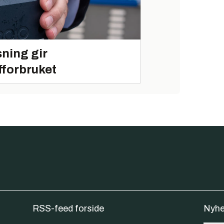
ning gir
fforbruket
RSS-feed forside
Nyhe