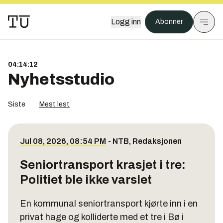
Logg inn
Abonner
04:14:12
Nyhetsstudio
Siste
Mest lest
Jul 08, 2026, 08:54 PM
-
NTB
,
Redaksjonen
Seniortransport krasjet i tre:
Politiet ble ikke varslet
En kommunal seniortransport kjørte inn i en
privat hage og kolliderte med et tre i Bø i