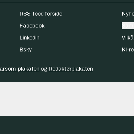
RSS-feed forside
Nyhe
Facebook
Samt
Linkedin
Vilkå
Bsky
KI-re
varsom-plakaten
og
Redaktørplakaten