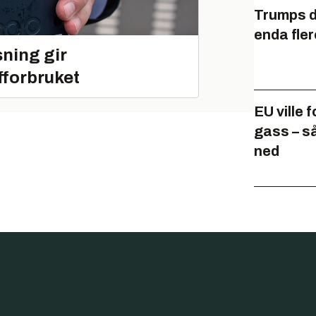
Trumps di
enda fler
ning gir
fforbruket
EU ville 
gass – s
ned