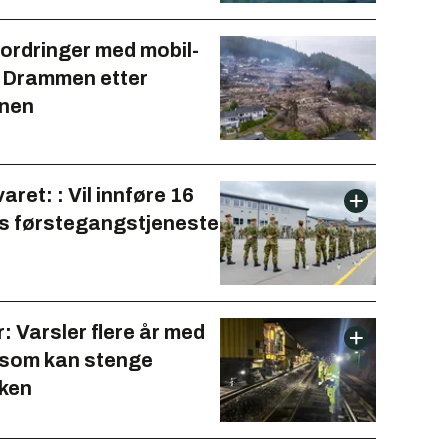
fordringer med mobil­
i Drammen etter
nnen
aret: : Vil innføre 16
 førstegangstjeneste
 Varsler flere år med
 som kan stenge
kken