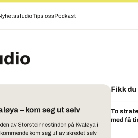
Nyhetsstudio
Tips oss
Podkast
udio
Fikk du
aløya – kom seg ut selv
To strat
med få t
iden av Storsteinnestinden på Kvaløya i
kommende kom seg ut av skredet selv.