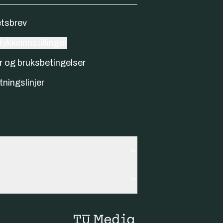
tsbrev
ykkeinnstillinger
r og bruksbetingelser
tningslinjer