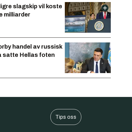
gre slagskip vil koste
e milliarder
forby handel av russisk
å satte Hellas foten
Tips oss