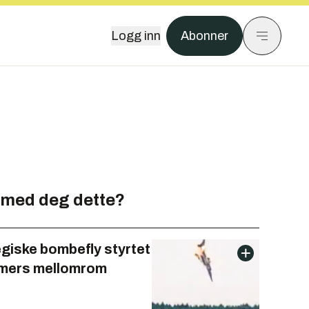
Logg inn
Abonner
 med deg dette?
egiske bombefly styrtet
imers mellomrom