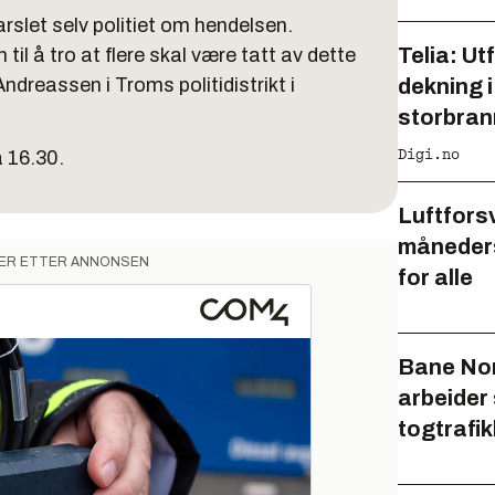
rslet selv politiet om hendelsen.
Telia: Ut
il å tro at flere skal være tatt av dette
ndreassen i Troms politidistrikt i
dekning 
storbra
Digi.no
a 16.30.
Luftforsv
måneders
ER ETTER ANNONSEN
for alle
Bane Nor:
arbeider
togtrafi