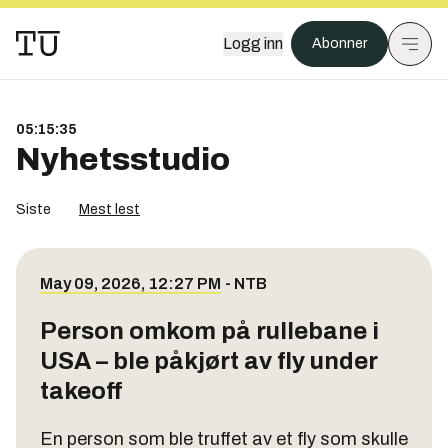
Logg inn
Abonner
05:15:35
Nyhetsstudio
Siste
Mest lest
May 09, 2026, 12:27 PM
-
NTB
Person omkom på rullebane i
USA – ble påkjørt av fly under
takeoff
En person som ble truffet av et fly som skulle