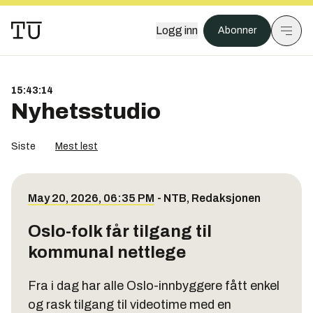
Logg inn
Abonner
15:43:14
Nyhetsstudio
Siste
Mest lest
May 20, 2026, 06:35 PM
-
NTB
,
Redaksjonen
Oslo-folk får tilgang til
kommunal nettlege
Fra i dag har alle Oslo-innbyggere fått enkel
og rask tilgang til videotime med en