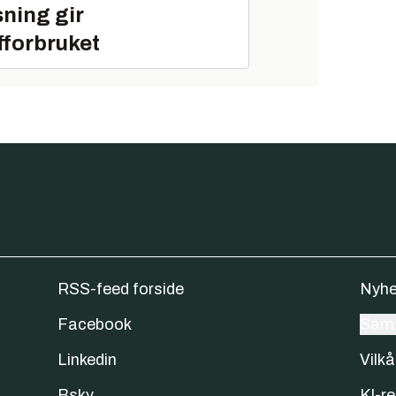
ning gir
fforbruket
RSS-feed forside
Nyhe
Facebook
Samt
Linkedin
Vilkå
Bsky
KI-re