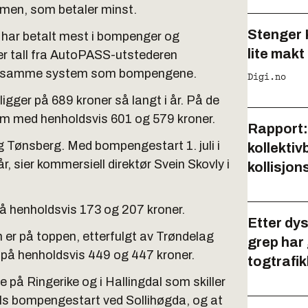
mmen, som betaler minst.
Stenger K
n har betalt mest i bompenger og
lite makt
iser tall fra AutoPASS-utstederen
om samme system som bompengene.
Digi.no
igger på 689 kroner så langt i år. På de
im med henholdsvis 601 og 579 kroner.
Rapport:
 Tønsberg. Med bompengestart 1. juli i
kollektiv
år, sier kommersiell direktør Svein Skovly i
kollisjon
å henholdsvis 173 og 207 kroner.
Etter dys
m er på toppen, etterfulgt av Trøndelag
grep har g
på henholdsvis 449 og 447 kroner.
togtrafi
på Ringerike og i Hallingdal som skiller
ls bompengestart ved Sollihøgda, og at