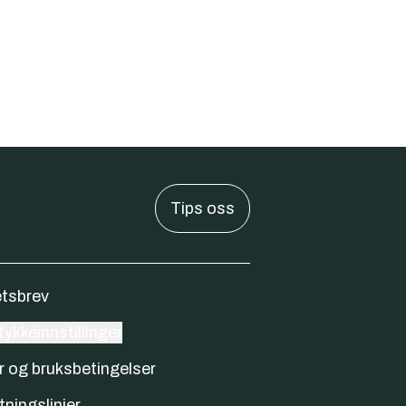
Tips oss
tsbrev
ykkeinnstillinger
r og bruksbetingelser
tningslinjer