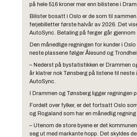
på hele 516 kroner mer enn bilistene i Dra
Bilister bosatt i Oslo er de som til samme
ferjebilletter første halvår av 2026. Det v
AutoSync. Betaling på ferger går gjenn
Den månedlige regningen for kunder i Oslo l
neste plassene følger Ålesund og Trondhe
– Nederst på bystatistikken er Drammen og
år klatrer nok Tønsberg på listene til neste 
AutoSync.
I Drammen og Tønsberg ligger regningen p
Fordelt over fylker, er det fortsatt Oslo so
og Rogaland som har en månedlig regning 
– Utenom de store byene er det kommunene 
seg ut med markante hopp. Det skyldes de