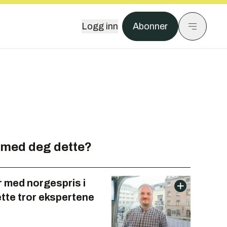
Logg inn
Abonner
 med deg dette?
r med norgespris i
tte tror ekspertene