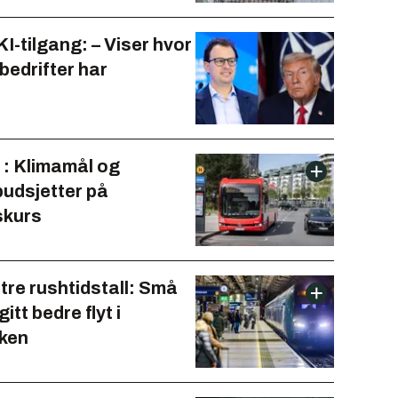
I-tilgang: – Viser hvor
 bedrifter har
 : Klimamål og
budsjetter på
skurs
tre rushtidstall: Små
itt bedre flyt i
kken