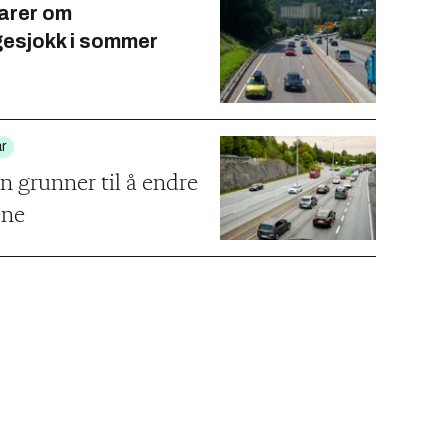
arer om
esjokk i sommer
r
n grunner til å endre
ene