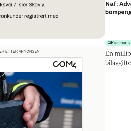
Naf: Adv
svei 7, sier Skovly.
bompeng
ersonkunder registrert med
Kommenta
ER ETTER ANNONSEN
Én millio
bilavgift