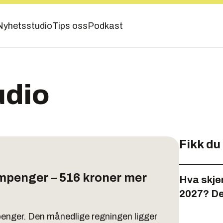
Nyhetsstudio
Tips oss
Podkast
udio
Fikk du
bompenger – 516 kroner mer
Hva skje
2027? De
penger. Den månedlige regningen ligger