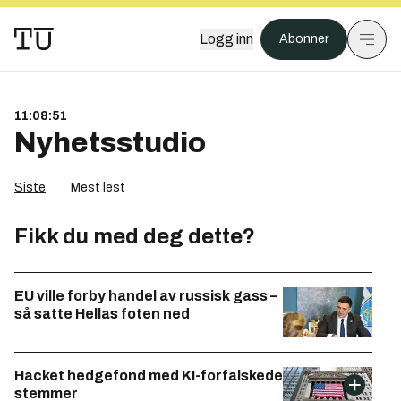
Logg inn
Abonner
11:08:51
Nyhetsstudio
Siste
Mest lest
Fikk du med deg dette?
EU ville forby handel av russisk gass –
så satte Hellas foten ned
Hacket hedgefond med KI-forfalskede
stemmer