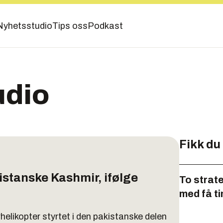
Nyhetsstudio
Tips oss
Podkast
udio
Fikk du
kistanske Kashmir, ifølge
To strat
med få t
helikopter styrtet i den pakistanske delen