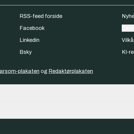
RSS-feed forside
Nyhe
Facebook
Samt
Linkedin
Vilkå
Bsky
KI-re
varsom-plakaten
og
Redaktørplakaten