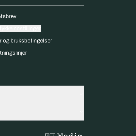
tsbrev
ykkeinnstillinger
r og bruksbetingelser
tningslinjer