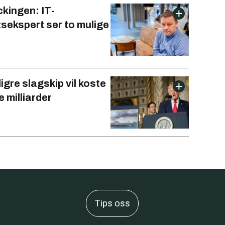
kingen: IT-
tsekspert ser to mulige
gre slagskip vil koste
e milliarder
Tips oss