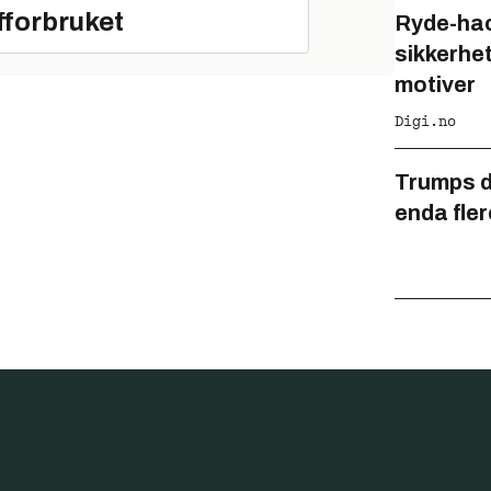
fforbruket
Ryde-hac
sikkerhe
motiver
Digi.no
Trumps di
enda fler