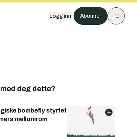
Logg inn
Abonner
 med deg dette?
egiske bombefly styrtet
imers mellomrom