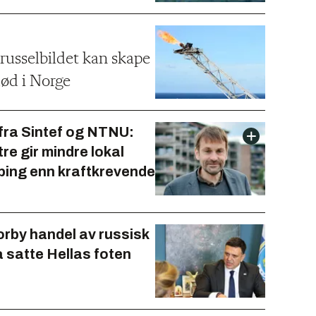
russelbildet kan skape
død i Norge
fra Sintef og NTNU:
e gir mindre lokal
ping enn kraft­krevende
forby handel av russisk
å satte Hellas foten