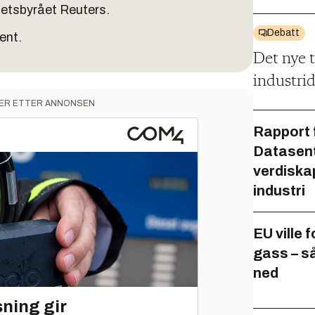
yhetsbyrået Reuters.
Debatt
ent.
Det nye t
industri
ER ETTER ANNONSEN
Rapport 
Datasentr
verdiska
industri
EU ville 
gass – s
ned
ning gir