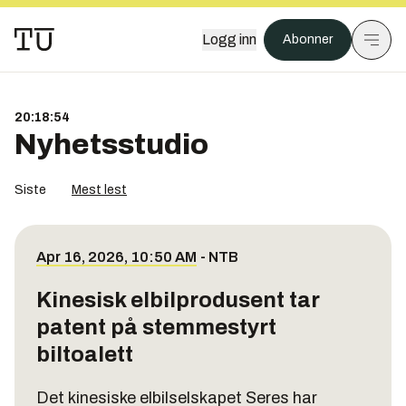
Logg inn
Abonner
20:18:54
Nyhetsstudio
Siste
Mest lest
Apr 16, 2026, 10:50 AM
-
NTB
Kinesisk elbilprodusent tar
patent på stemmestyrt
biltoalett
Det kinesiske elbilselskapet Seres har