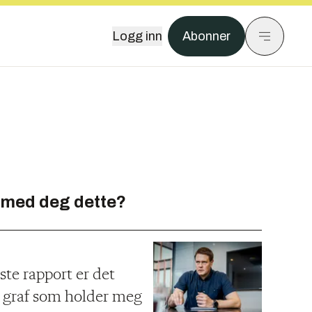
Logg inn
Abonner
 med deg dette?
ste rapport er det
n graf som holder meg