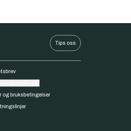
Tips oss
tsbrev
ykkeinnstillinger
r og bruksbetingelser
tningslinjer