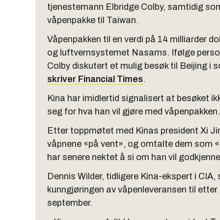
tjenestemann Elbridge Colby, samtidig so
våpenpakke til Taiwan.
Våpenpakken til en verdi på 14 milliarder do
og luftvernsystemet Nasams. Ifølge perso
Colby diskutert et mulig besøk til Beijing
skriver Financial Times
.
Kina har imidlertid signalisert at besøket
seg for hva han vil gjøre med våpenpakken.
Etter toppmøtet med Kinas president Xi Jin
våpnene «på vent», og omtalte dem som «e
har senere nektet å si om han vil godkjenn
Dennis Wilder, tidligere Kina-ekspert i CIA, 
kunngjøringen av våpenleveransen til etter
september.