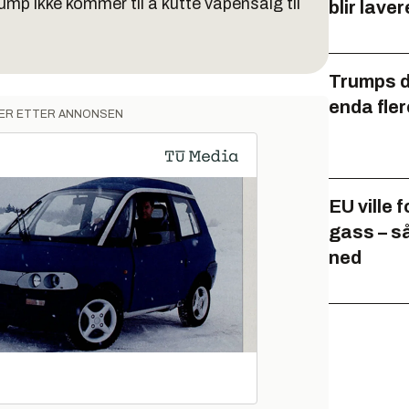
Trump ikke kommer til å kutte våpensalg til
blir laver
Trumps di
enda fler
ER ETTER ANNONSEN
EU ville 
gass – s
ned