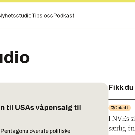
Nyhetsstudio
Tips oss
Podkast
udio
Fikk du
 til USAs våpensalg til
Debatt
I NVEs si
særlig é
a Pentagons øverste politiske