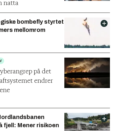
 natta
egiske bombefly styrtet
imers mellomrom
r
cyberangrep på det
raftsystemet endrer
lene
Nordlandsbanen
å fjell: Mener risikoen