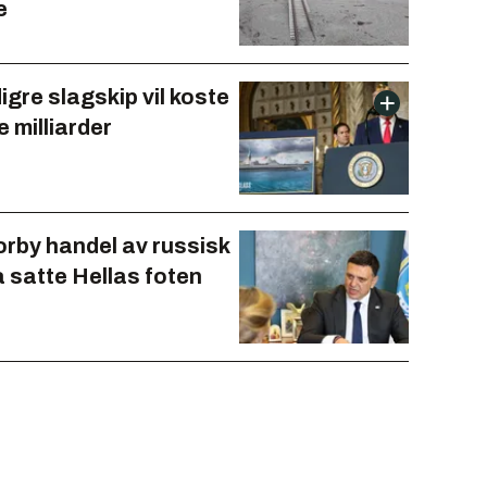
e
gre slagskip vil koste
e milliarder
forby handel av russisk
å satte Hellas foten