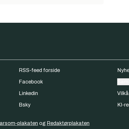
RSS-feed forside
Nyhe
Facebook
Samt
Linkedin
Vilkå
Bsky
KI-re
varsom-plakaten
og
Redaktørplakaten