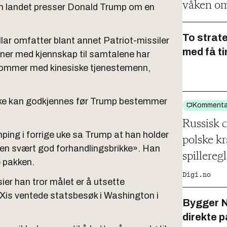
våken om
m landet presser Donald Trump om en
To strat
llar omfatter blant annet Patriot-missiler
med få t
ner med kjennskap til samtalene har
 i sommer med kinesiske tjenestemenn,
 ikke kan godkjennes før Trump bestemmer
Kommenta
Russisk 
ping i forrige uke sa Trump at han holder
polske k
n svært god forhandlingsbrikke». Han
spillereg
e pakken.
Digi.no
sier han tror målet er å utsette
 Xis ventede statsbesøk i Washington i
Bygger 
direkte p