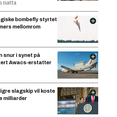
 natta
egiske bombefly styrtet
imers mellomrom
 snur i synet på
ert Awacs-erstatter
gre slagskip vil koste
e milliarder