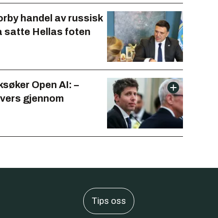
forby handel av russisk
å satte Hellas foten
ksøker Open AI: –
tvers gjennom
Tips oss