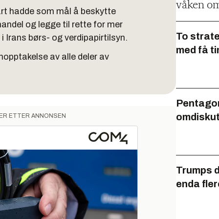
våken om
tart hadde som mål å beskytte
andel og legge til rette for mer
To strat
i Irans børs- og verdipapirtilsyn.
med få t
jenopptakelse av alle deler av
Pentagon
omdiskut
ER ETTER ANNONSEN
Trumps di
enda fler