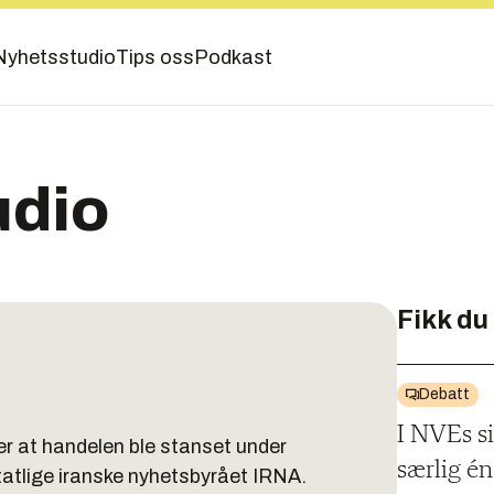
Nyhetsstudio
Tips oss
Podkast
udio
Fikk du
Debatt
I NVEs si
er at handelen ble stanset under
særlig é
tatlige iranske nyhetsbyrået IRNA.