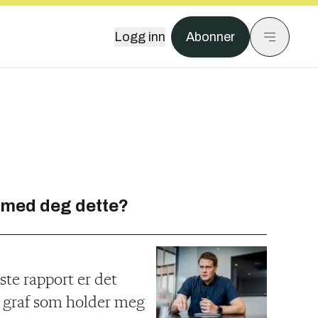
Logg inn
Abonner
 med deg dette?
ste rapport er det
n graf som holder meg