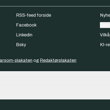
RSS-feed forside
Nyhe
Facebook
Samt
Linkedin
Vilkå
Bsky
KI-re
varsom-plakaten
og
Redaktørplakaten