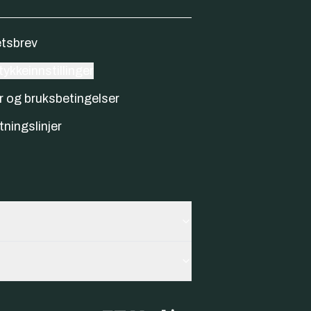
tsbrev
ykkeinnstillinger
r og bruksbetingelser
tningslinjer