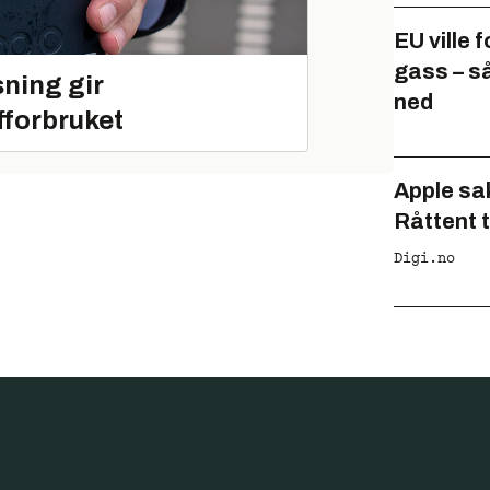
EU ville 
gass – s
ning gir
ned
fforbruket
Apple sa
Råttent 
Digi.no