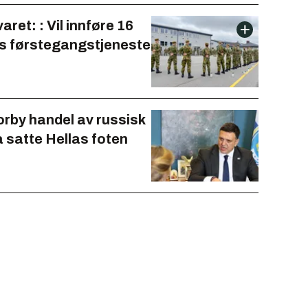
aret: : Vil innføre 16
 førstegangstjeneste
forby handel av russisk
å satte Hellas foten