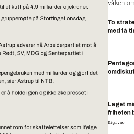
våken om
 et kutt på 4,9 milliarder oljekroner.
et gruppemøte på Stortinget onsdag.
To strat
med få t
 Astrup advarer nå Arbeiderpartiet mot å
e Rødt, SV, MDG og Senterpartiet i
Pentagon
omdiskut
jepengebruken med milliarder og gjort det
, sier Astrup til NTB.
 er å holde igjen og ikke øke presset i
Laget min
friheten 
Digi.no
funnet rom for skattelettelser som ifølge