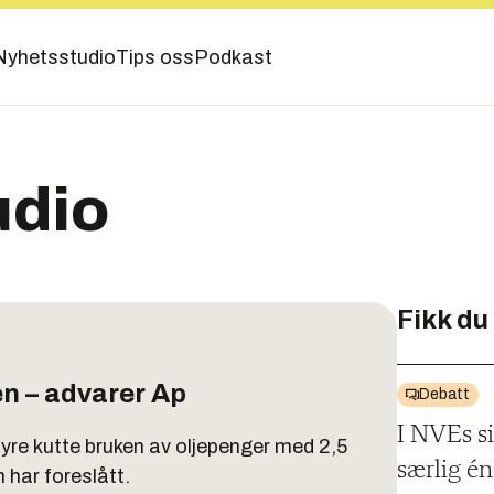
Nyhetsstudio
Tips oss
Podkast
udio
Fikk du
en – advarer Ap
Debatt
I NVEs si
 Høyre kutte bruken av oljepenger med 2,5
særlig é
 har foreslått.