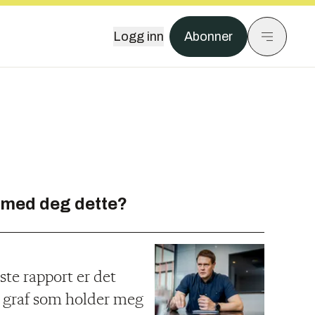
Logg inn
Abonner
 med deg dette?
ste rapport er det
n graf som holder meg