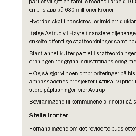
partiet vil gitt en familie med to i arbeid 1
en prislapp på 680 millioner kroner.
Hvordan skal finansieres, er imidlertid uklar
Ifølge Astrup vil Høyre finansiere oljepeng
enkelte offentlige støtteordninger samt noe
Blant annet kutter partiet i støtteordningen
ordningen for grønn industrifinansiering me
– Og så gjør vi noen omprioriteringer på bist
ambassadenes prosjekter i Afrika. Vi priorit
store påplusninger, sier Astrup.
Bevilgningene til kommunene blir holdt på s
Steile fronter
Forhandlingene om det reviderte budsjettet