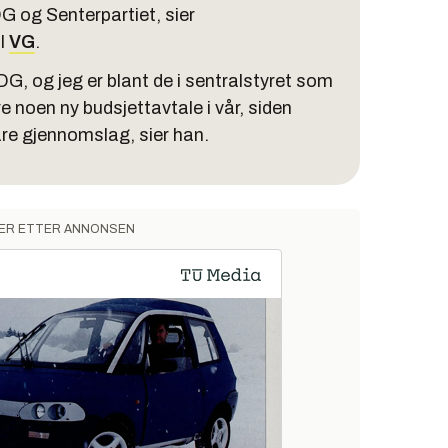
G og Senterpartiet, sier
il
VG
.
DG, og jeg er blant de i sentralstyret som
e noen ny budsjettavtale i vår, siden
våre gjennomslag, sier han.
ER ETTER ANNONSEN