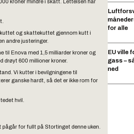
0.000 kroner mindre i skatt. Lettelsen har
Luftforsv
måneders
t.
for alle
ekuttet og skattekuttet gjennom kutt i
n andre justeringer.
EU ville 
e til Enova med 1,5 milliarder kroner og
gass – s
d drøyt 600 millioner kroner.
ned
and. Vi kutter i bevilgningene til
erer ganske hardt, så det er ikke rom for
tedet hvil.
 pågår for fullt på Stortinget denne uken.