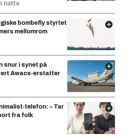
 natta
egiske bombefly styrtet
imers mellomrom
 snur i synet på
ert Awacs-erstatter
imalist-telefon: – Tar
bort fra folk