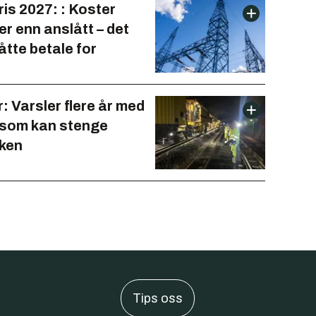
is 2027: : Koster
r enn anslått – det
åtte betale for
 Varsler flere år med
 som kan stenge
kken
Tips oss