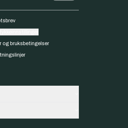
tsbrev
ykkeinnstillinger
r og bruksbetingelser
tningslinjer