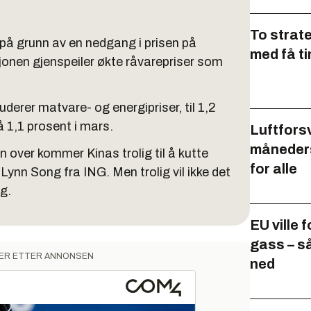
To strat
 på grunn av en nedgang i prisen på
med få t
sjonen gjenspeiler økte råvarepriser som
derer matvare- og energipriser, til 1,2
 1,1 prosent i mars.
Luftforsv
måneders
 over kommer Kinas trolig til å kutte
for alle
Lynn Song fra ING. Men trolig vil ikke det
g.
EU ville 
gass – s
ER ETTER ANNONSEN
ned