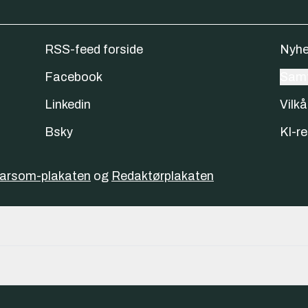
RSS-feed forside
Nyhe
Facebook
Samt
Linkedin
Vilkå
Bsky
KI-re
varsom-plakaten
og
Redaktørplakaten