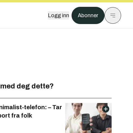
Logg inn
Abonner
 med deg dette?
imalist-telefon: – Tar
bort fra folk