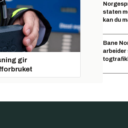
Norgespr
staten me
kan du m
Bane Nor:
arbeider
togtrafi
ning gir
fforbruket