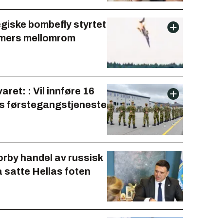
egiske bombefly styrtet
imers mellomrom
aret: : Vil innføre 16
 førstegangstjeneste
forby handel av russisk
å satte Hellas foten