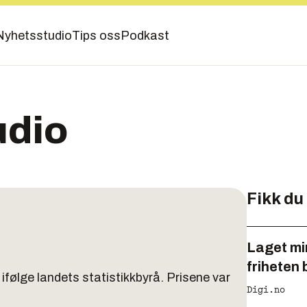
Nyhetsstudio
Tips oss
Podkast
udio
Fikk du
Laget min
friheten 
l, ifølge landets statistikkbyrå. Prisene var
Digi.no