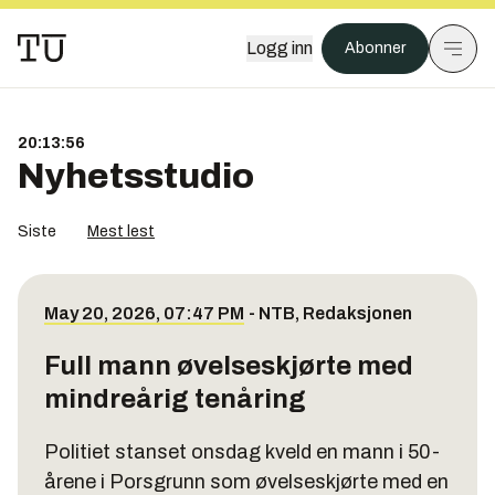
Logg inn
Abonner
20:13:57
Nyhetsstudio
Siste
Mest lest
May 20, 2026, 07:47 PM
-
NTB
,
Redaksjonen
Full mann øvelseskjørte med
mindreårig tenåring
Politiet stanset onsdag kveld en mann i 50-
årene i Porsgrunn som øvelseskjørte med en