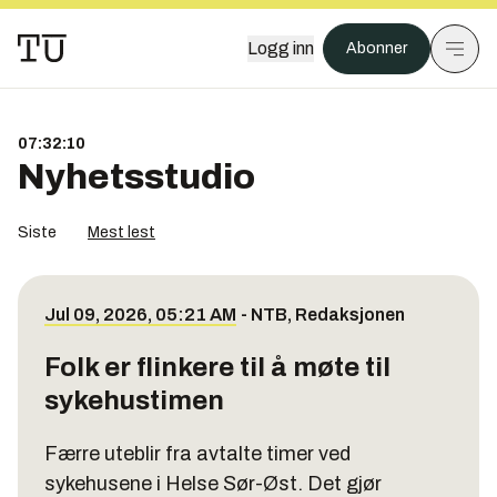
Logg inn
Abonner
07:32:10
Nyhetsstudio
Siste
Mest lest
Jul 09, 2026, 05:21 AM
-
NTB
,
Redaksjonen
Folk er flinkere til å møte til
sykehustimen
Færre uteblir fra avtalte timer ved
sykehusene i Helse Sør-Øst. Det gjør