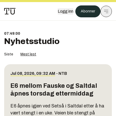
Logg inn
Abonner
07:49:00
Nyhetsstudio
Siste
Mest lest
Jul 08, 2026, 09:32 AM
-
NTB
E6 mellom Fauske og Saltdal
åpnes torsdag ettermiddag
E6 åpnes igjen ved Setså i Saltdal etter å ha
vært stengt i en uke. Veien ble stengt på