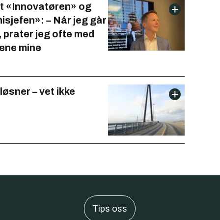
t «Innovatøren» og
sjefen»: – Når jeg går
, prater jeg ofte med
ene mine
løsner – vet ikke
Tips oss