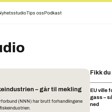
Nyhetsstudio
Tips oss
Podkast
udio
Fikk du
eindustrien – går til mekling
EU ville 
gass – s
forbund (NNN) har brutt forhandlingene
ned
fiskeindustrien.