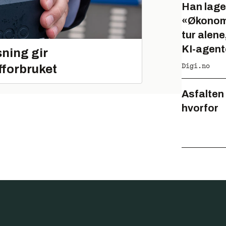
Han lage
«Økonomi
tur alene
KI-agent
ning gir
Digi.no
fforbruket
Asfalten 
hvorfor