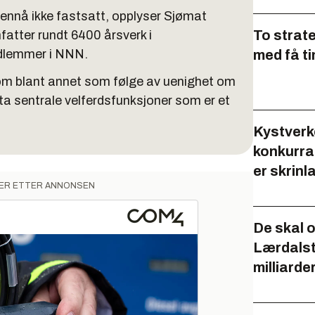
 ennå ikke fastsatt, opplyser Sjømat
To strat
fatter rundt 6400 årsverk i
edlemmer i NNN.
med få t
kom blant annet som følge av uenighet om
ta sentrale velferdsfunksjoner som er et
Kystverke
konkurra
er skrinl
ER ETTER ANNONSEN
De skal 
Lærdalst
milliarde