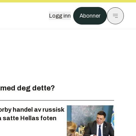
Logg inn
Abonner
 med deg dette?
forby handel av russisk
å satte Hellas foten