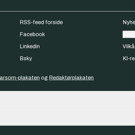
RSS-feed forside
Nyhe
Facebook
Samt
Linkedin
Vilkå
Bsky
KI-re
varsom-plakaten
og
Redaktørplakaten