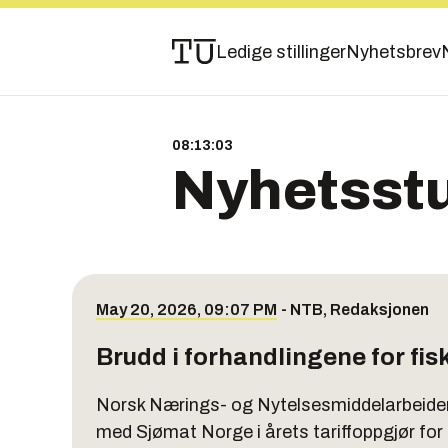
Ledige stillinger
Nyhetsbrev
08:13:04
Nyhetsst
May 20, 2026, 09:07 PM
-
NTB
,
Redaksjonen
Brudd i forhandlingene for fisk
Norsk Nærings- og Nytelsesmiddelarbeider
med Sjømat Norge i årets tariffoppgjør for 