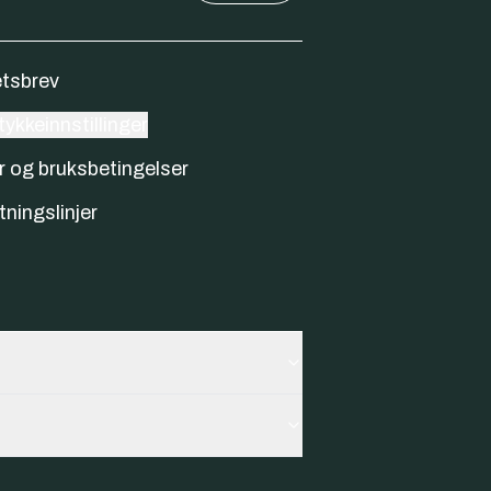
tsbrev
ykkeinnstillinger
r og bruksbetingelser
tningslinjer