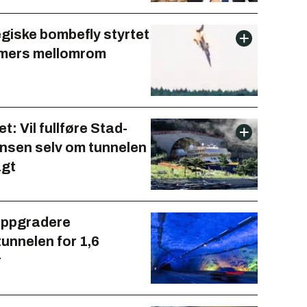
egiske bombefly styrtet
imers mellomrom
t: Vil fullføre Stad-
nsen selv om tunnelen
agt
oppgradere
unnelen for 1,6
r