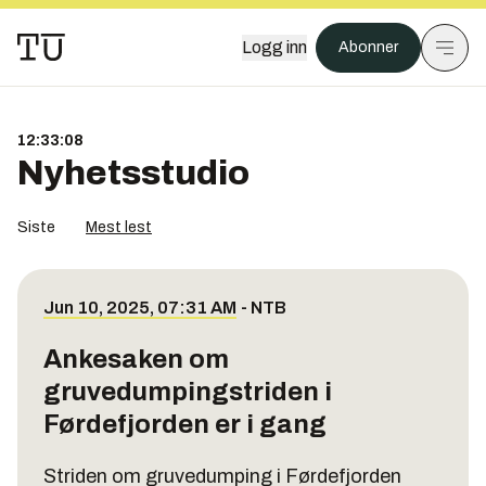
Logg inn
Abonner
12:33:08
Nyhetsstudio
Siste
Mest lest
Jun 10, 2025, 07:31 AM
-
NTB
Ankesaken om
gruvedumpingstriden i
Førdefjorden er i gang
Striden om gruvedumping i Førdefjorden