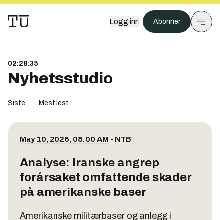
Logg inn
Abonner
02:28:36
Nyhetsstudio
Siste
Mest lest
May 10, 2026, 08:00 AM
-
NTB
Analyse: Iranske angrep
forårsaket omfattende skader
på amerikanske baser
Amerikanske militærbaser og anlegg i