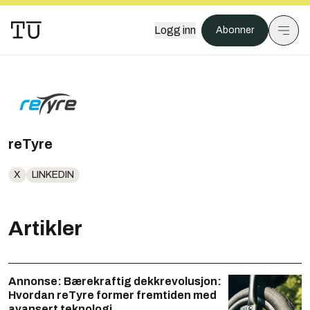
Logg inn
Abonner
reTyre
X
LINKEDIN
Artikler
Annonse:
Bærekraftig dekkrevolusjon:
Hvordan reTyre former fremtiden med
avansert teknologi