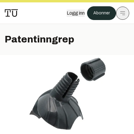
Logg inn
Abonner
Patentinngrep