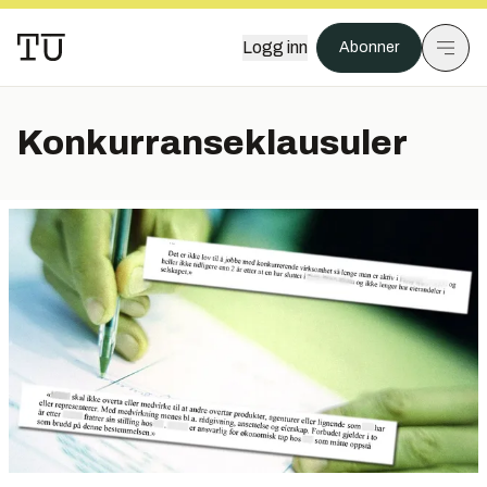
Logg inn
Abonner
Konkurranseklausuler