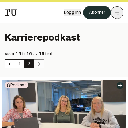
Logg inn
Abonner
Karrierepodkast
Viser
16
til
16
av
16
treff
1
2
Podkast