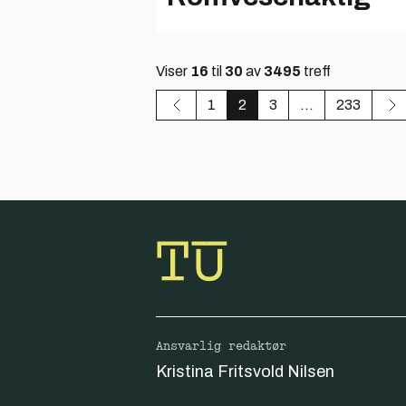
Viser
16
til
30
av
3495
treff
1
2
3
...
233
Ansvarlig redaktør
Kristina Fritsvold Nilsen