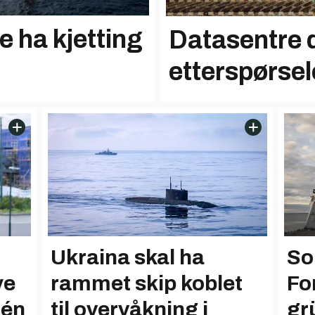
ke ha kjetting
Datasentre d
etterspørsel
Ukraina skal ha
Sol
rammet skip koblet
Fo
ye
til overvåkning i
gr
 én