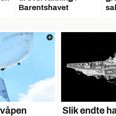
Barentshavet
sa
dvåpen
Slik endte h