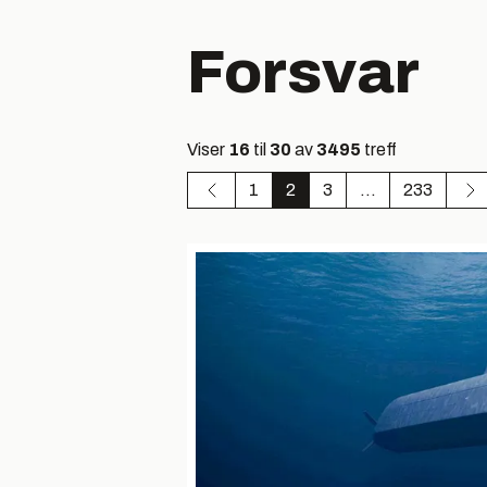
Forsvar
Viser
16
til
30
av
3495
treff
1
2
3
...
233