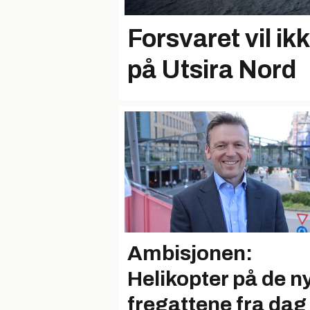
Forsvaret vil ik
på Utsira Nord
Ambisjonen:
Helikopter på de n
fregattene fra dag