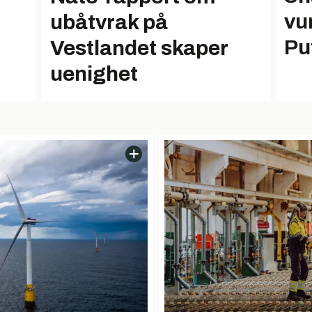
vu
ubåtvrak på
Pu
Vestlandet skaper
uenighet