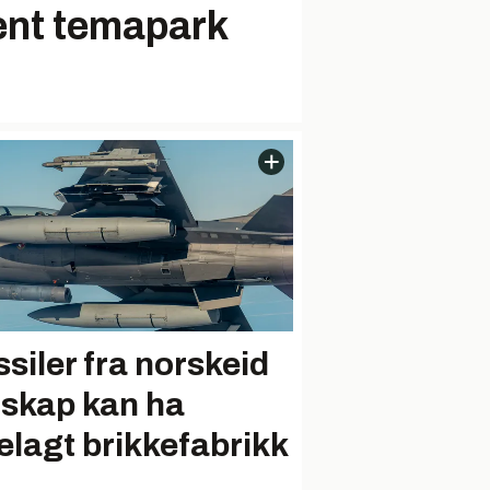
ent temapark
ssiler fra norskeid
lskap kan ha
elagt brikkefabrikk