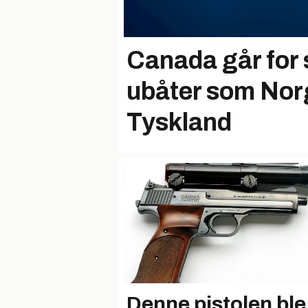
Canada går fo
ubåter som Nor
Tyskland
Denne pistolen ble