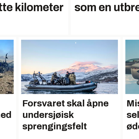
tte kilometer
som en utbr
Mi
Forsvaret skal åpne
ned
se
undersjøisk
ød
sprengingsfelt