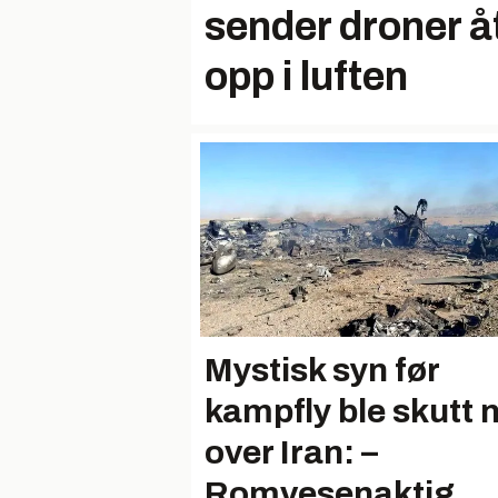
sender droner å
opp i luften
Mystisk syn før
kampfly ble skutt 
over Iran: –
Romvesenaktig