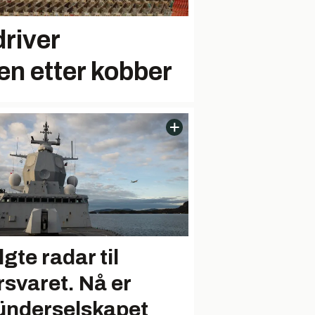
river
en etter kobber
gte radar til
rsvaret. Nå er
ünderselskapet