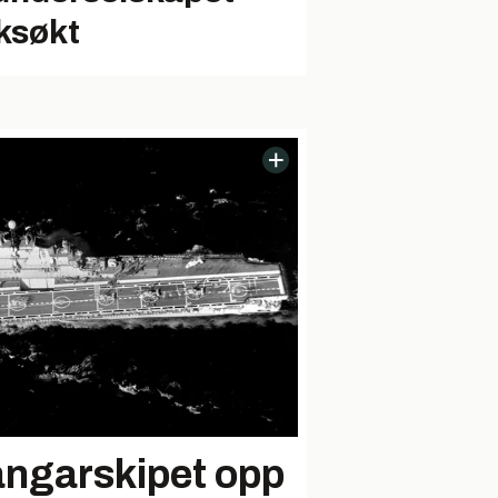
ksøkt
angarskipet opp