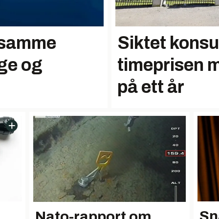
r samme
Siktet konsu
ge og
timeprisen 
på ett år
Sn
Nato-rapport om