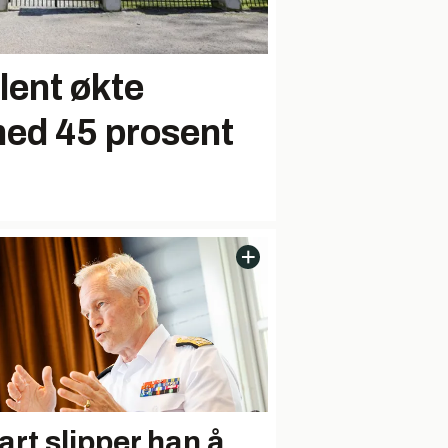
lent økte
med 45 prosent
art slipper han å