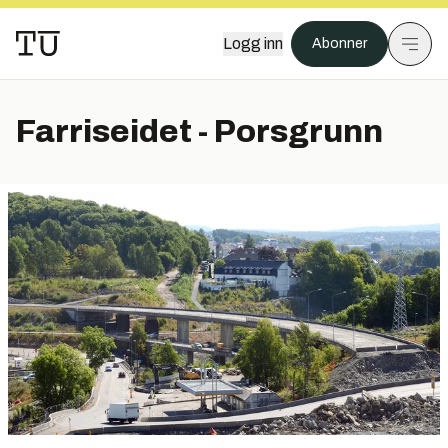
Logg inn
Abonner
Farriseidet - Porsgrunn