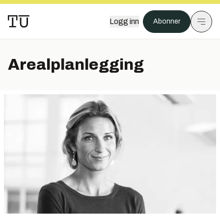
Logg inn
Abonner
Arealplanlegging