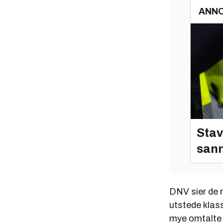
ANN
Stav
sann
DNV sier de 
utstede klass
mye omtalte 