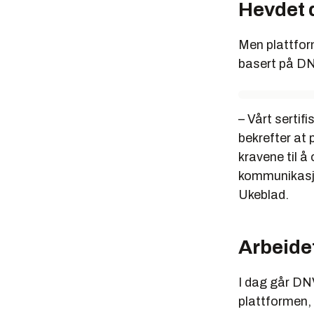
Hevdet 
Men plattfor
basert på DN
– Vårt serti
bekrefter at 
kravene til å
kommunikasjo
Ukeblad.
Arbeidet
I dag går DNV
plattformen, 