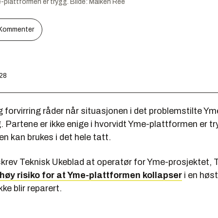
-plattformen er trygg.
Bilde:
Maiken Ree
Kommenter
:28
 forvirring råder når situasjonen i det problemstilte Y
g. Partene er ikke enige i hvorvidt Yme-plattformen er try
en kan brukes i det hele tatt.
 skrev Teknisk Ukeblad at operatør for Yme-prosjektet, 
høy risiko for at Yme-plattformen kollapser
i en høs
ke blir reparert.