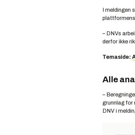
I meldingen s
plattformens s
– DNVs arbeid
derfor ikke r
Temaside:
A
Alle ana
– Beregninge
grunnlag for 
DNV i meldin