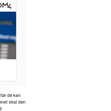
før de kan
nnet skal den
l