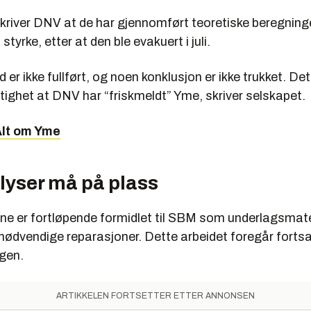
kriver DNV at de har gjennomført teoretiske beregninge
tyrke, etter at den ble evakuert i juli.
 er ikke fullført, og noen konklusjon er ikke trukket. De
iktighet at DNV har “friskmeldt” Yme, skriver selskapet.
lt om Yme
lyser må på plass
ne er fortløpende formidlet til SBM som underlagsmate
nødvendige reparasjoner. Dette arbeidet foregår fortsat
gen.
ARTIKKELEN FORTSETTER ETTER ANNONSEN