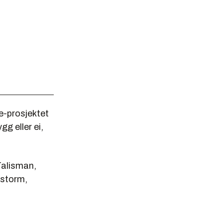
me-prosjektet
gg eller ei,
Talisman,
tstorm,