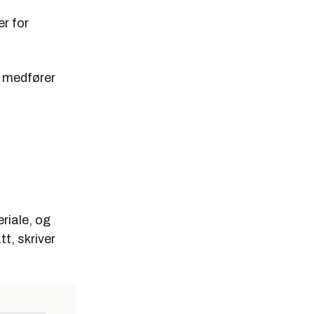
r for
t medfører
riale, og
t, skriver