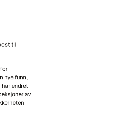
ost til
 for
en nye funn,
m har endret
peksjoner av
ikkerheten.