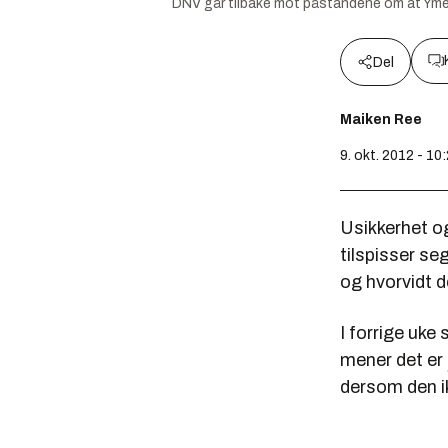
DNV går tilbake mot påstandene om at Yme
Del
Maiken Ree
9. okt. 2012 - 10
Usikkerhet og
tilspisser se
og hvorvidt d
I forrige uke
mener det er
dersom den ik