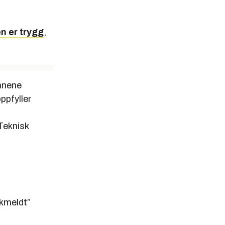
n er trygg
,
unnene
ppfyller
Teknisk
skmeldt”