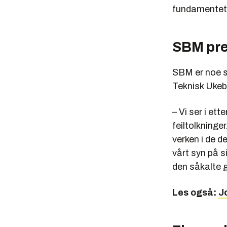
fundamentet 
SBM pre
SBM er noe sp
Teknisk Ukeb
– Vi ser i ett
feiltolkninge
verken i de d
vårt syn på 
den såkalte g
Les også:
J