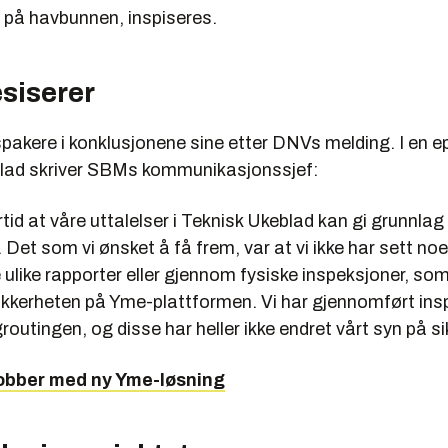
på havbunnen, inspiseres.
siserer
akere i konklusjonene sine etter DNVs melding. I en ep
lad skriver SBMs kommunikasjonssjef:
ertid at våre uttalelser i Teknisk Ukeblad kan gi grunnlag
r. Det som vi ønsket å få frem, var at vi ikke har sett no
e ulike rapporter eller gjennom fysiske inspeksjoner, so
sikkerheten på Yme-plattformen. Vi har gjennomført ins
routingen, og disse har heller ikke endret vårt syn på s
obber med ny Yme-løsning