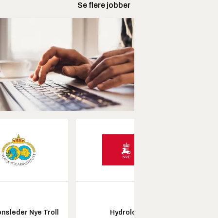
Se flere jobber
nsleder Nye Troll
Hydrolog
Pros