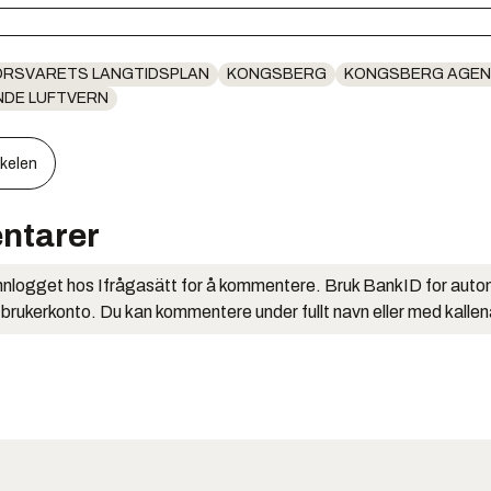
ORSVARETS LANGTIDSPLAN
KONGSBERG
KONGSBERG AGE
DE LUFTVERN
kkelen
ntarer
nlogget hos Ifrågasätt for å kommentere. Bruk BankID for auto
 brukerkonto. Du kan kommentere under fullt navn eller med kalle