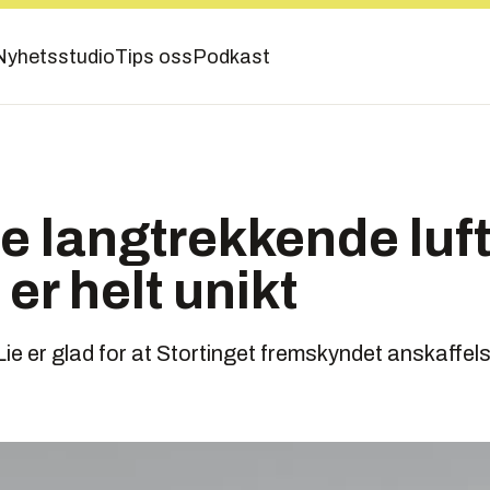
Nyhetsstudio
Tips oss
Podkast
kle langtrekkende luf
r helt unikt
Lie er glad for at Stortinget fremskyndet anskaffe