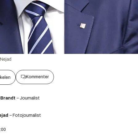
 Nejad
Kommenter
kkelen
 Brandt
– Journalist
ejad
– Fotojournalist
1:00