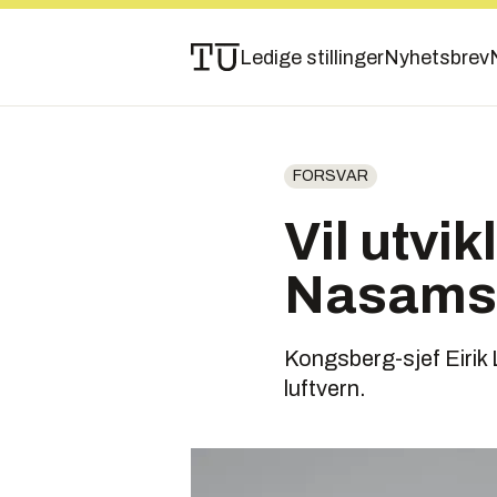
Ledige stillinger
Nyhetsbrev
FORSVAR
Vil utvi
Nasams e
Kongsberg-sjef Eirik 
luftvern.