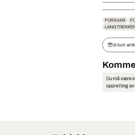
FORSVAR
F
LANGTREKKEN
Gi bort arti
Komme
Du må være in
oppretting av