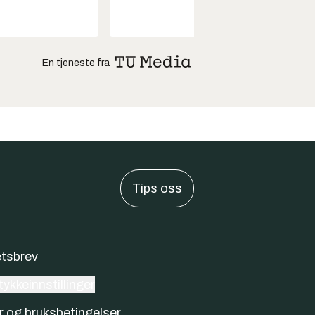
En tjeneste fra
Tips oss
tsbrev
ykkeinnstillinger
r og bruksbetingelser