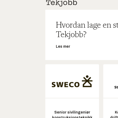
Hvordan lage en s
Tekjobb?
Les mer
Senior sivilingeniør
K
konstruksjonsteknikk
drif