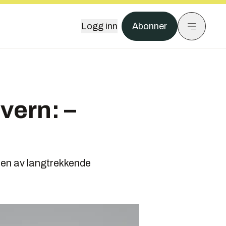
Logg inn
Abonner
tvern: –
lsen av langtrekkende