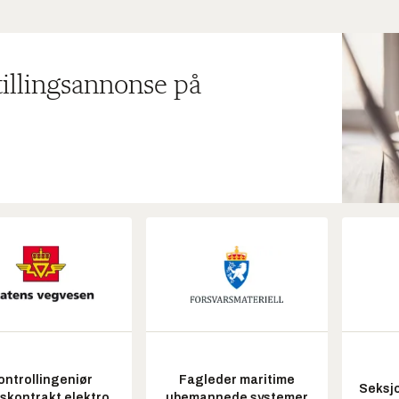
tillingsannonse på
ontrollingeniør
Fagleder maritime
Seksjo
tskontrakt elektro
ubemannede systemer