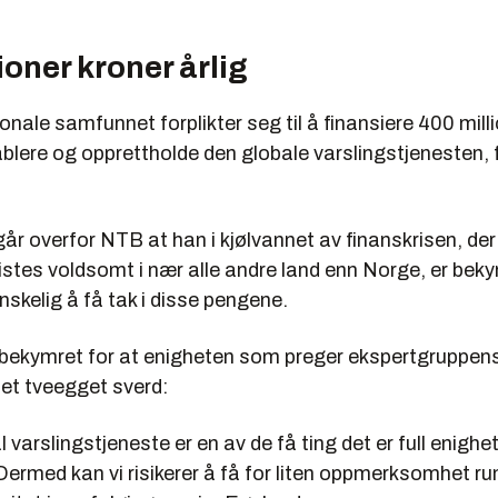
ioner kroner årlig
onale samfunnet forplikter seg til å finansiere 400 mill
tablere og opprettholde den globale varslingstjenesten, 
r overfor NTB at han i kjølvannet av finanskrisen, der 
istes voldsomt i nær alle andre land enn Norge, er beky
anskelig å få tak i disse pengene.
bekymret for at enigheten som preger ekspertgruppens
i et tveegget sverd:
l varslingstjeneste er en av de få ting det er full enighe
ermed kan vi risikerer å få for liten oppmerksomhet ru