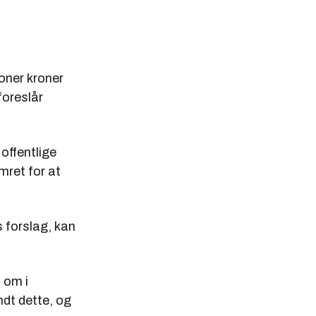
ioner kroner
foreslår
offentlige
mret for at
 forslag, kan
t om i
ndt dette, og