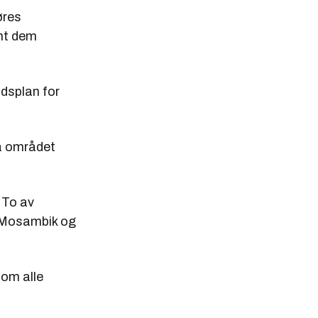
øres
ant dem
idsplan for
på området
 To av
a Mosambik og
 om alle