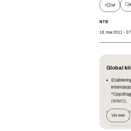
Del
NTB
16. mai 2011 - 0
Global kl
Etablering
internasj
*Oppdrags
(WMO).
Med klima
Vis mer
klimaendr
anvendes 