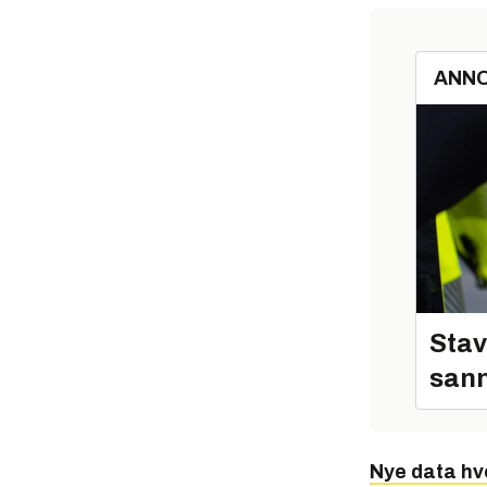
ANN
Stav
sann
Nye data hve