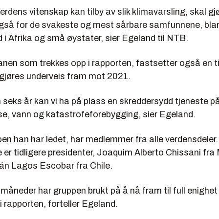
erdens vitenskap kan tilby av slik klimavarsling, skal gj
 også for de svakeste og mest sårbare samfunnene, bl
d i Afrika og små øystater, sier Egeland til NTB.
anen som trekkes opp i rapporten, fastsetter også en t
gjøres underveis fram mot 2021.
m seks år kan vi ha på plass en skreddersydd tjeneste 
lse, vann og katastrofeforebygging, sier Egeland.
en han har ledet, har medlemmer fra alle verdensdeler.
r tidligere presidenter, Joaquim Alberto Chissani fr
lán Lagos Escobar fra Chile.
 måneder har gruppen brukt på å nå fram til full enighet
i rapporten, forteller Egeland.