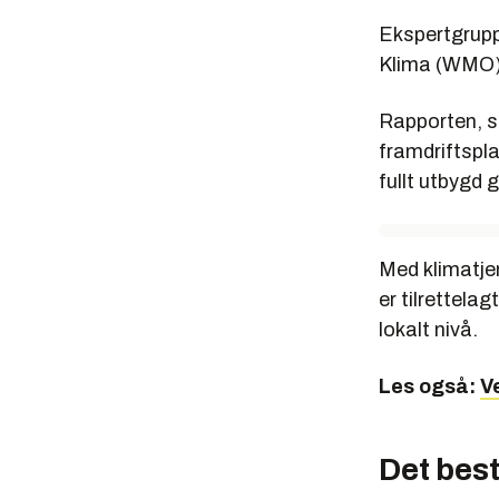
Ekspertgr
Ekspertgrupp
humanitær
Klima (WMO)
Institutt 
Gruppen a
Rapporten, s
millioner 
framdriftspl
varslingso
fullt utbygd 
Et tverrst
arbeidet 
Med klimatje
Målet med
er tilrettela
sårbarhet
er særlig 
lokalt nivå.
Les også:
V
Det best