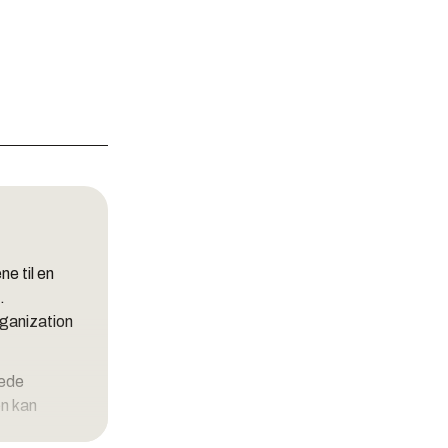
ne til en
.
rganization
tede
en kan