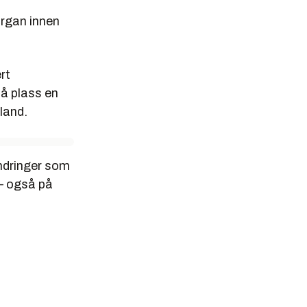
or
organ innen
kspolitisk
e av 75
rt
 global
få plass en
 land.
g lede
ndringer som
 egen
 – også på
stater som