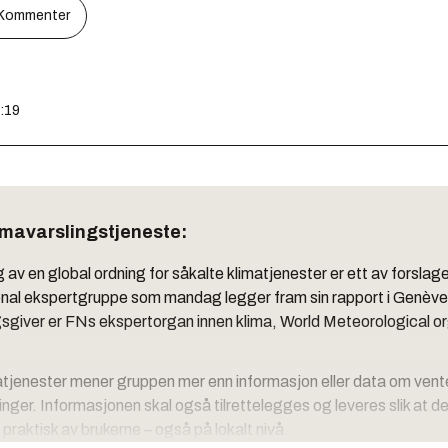
Kommenter
7:19
imavarslingstjeneste:
 av en global ordning for såkalte klimatjenester er ett av forslage
onal ekspertgruppe som mandag legger fram sin rapport i Genève
giver er FNs ekspertorgan innen klima, World Meteorological o
tjenester mener gruppen mer enn informasjon eller data om ven
inger. Informasjonen skal også tilrettelegges og leveres slik at d
praktisk av brukerne – også på lokalt nivå.