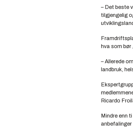
– Det beste v
tilgjengelig
utviklingslan
Framdriftspl
hva som bør 
– Allerede o
landbruk, he
Ekspertgrupp
medlemmene e
Ricardo Froi
Mindre enn ti
anbefalinger 