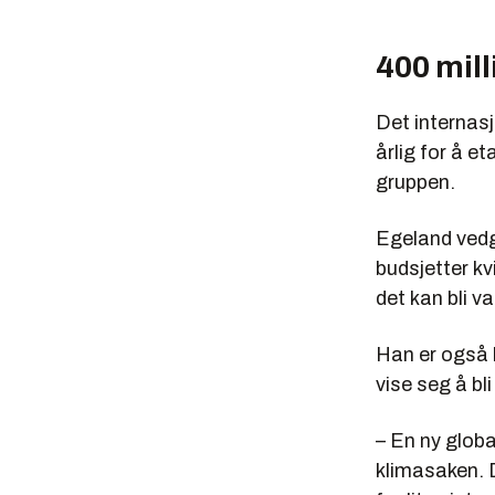
400 mill
Det internasj
årlig for å e
gruppen.
Egeland vedgå
budsjetter kv
det kan bli v
Han er også 
vise seg å bl
– En ny globa
klimasaken. D