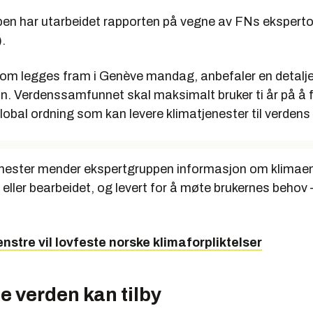
uppen leder er Jan Egeland, tidligere visegeneralsekretær i FN f
en har utarbeidet rapporten på vegne av FNs ekspert
e spørsmål og koordinator for nødhjelp, nå direktør i Norsk Utenri
.
(NUPI).
nbefaler at det internasjonale samfunnet forplikter seg til å sett
om legges fram i Genève mandag, anbefaler en detalje
dollar årlig (400 millioner kroner) for å etablere og opprettholde en
an. Verdenssamfunnet skal maksimalt bruker ti år på å 
rdning for klimatjenester.
global ordning som kan levere klimatjenester til verdens
atlig styre på regjeringsnivå etableres. Styret skal gi retning til o
med rammeverket for varslingstjenesten.
nester mender ekspertgruppen informasjon om klimae
 varslingstjenesten er å hjelpe alle verdens folk med å redusere
gt eller bearbeidet, og levert for å møte brukernes behov
 for klimaendringer. U-land, blant dem afrikanske land og små øy
sårbare for klimavariasjoner, skal ha prioritet.
enstre vil lovfeste norske klimaforpliktelser
e verden kan tilby