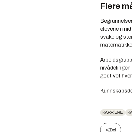
Flere m
Begrunnelsen
elevene i mid
svake og ster
matematikken
Arbeidsgrupp
nivådelingen 
godt vet hvem
Kunnskapsdep
KARRIERE
K
Del