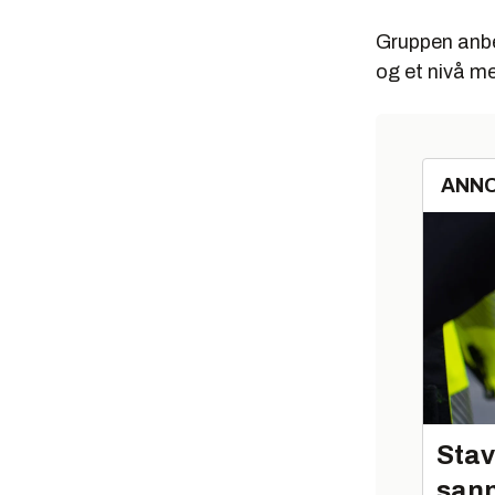
Gruppen anbe
og et nivå m
ANN
Stav
sann