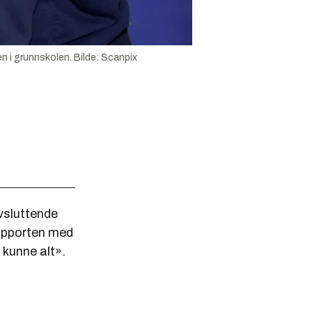
n i grunnskolen.
Bilde:
Scanpix
vsluttende
rapporten med
 kunne alt».