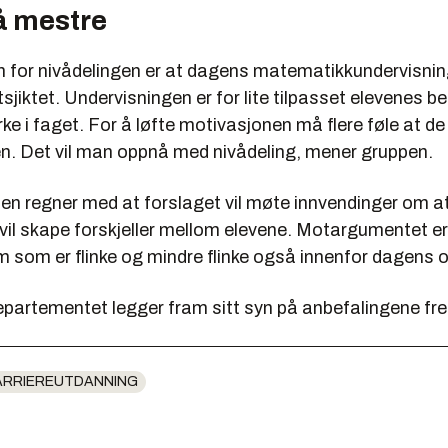
å mestre
 for nivådelingen er at dagens matematikkundervisning
tsjiktet. Undervisningen er for lite tilpasset elevenes b
ke i faget. For å løfte motivasjonen må flere føle at d
. Det vil man oppnå med nivådeling, mener gruppen.
en regner med at forslaget vil møte innvendinger om a
vil skape forskjeller mellom elevene. Motargumentet er
 som er flinke og mindre flinke også innenfor dagens o
artementet legger fram sitt syn på anbefalingene f
ARRIEREUTDANNING