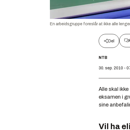
En arbeidsgruppe foreslår at ikke alle len
Del
NTB
30. sep. 2010 - 0
Alle skal ik
eksamen i gr
sine anbefali
Vil ha 