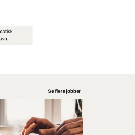
matisk
navn.
Se flere jobber