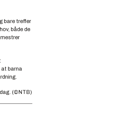
 bare treffer
ehov, både de
e mestrer
t
 at barna
rdning.
redag. (©NTB)