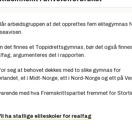
eslår arbeidsgruppen at det opprettes fem elitegymnas f
sseavisen.
m det finnes et Toppidrettsgymnas, bør det også finne
alfag, argumenteres det i rapporten.
for seg at behovet dekkes med to slike gymnas for
landet, et i Midt-Norge, ett i Nord-Norge og ett på Ve
arende med hva Fremskrittspartiet fremmet for Stortin
il ha statlige eliteskoler for realfag