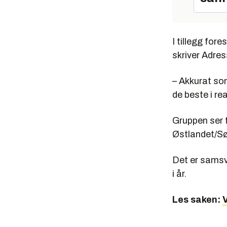
I tillegg for
skriver Adre
– Akkurat so
de beste i re
Gruppen ser 
Østlandet/Sør
Det er samsv
i år.
Les saken:
V