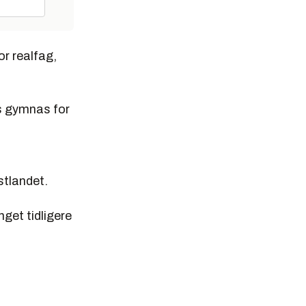
or realfag,
s gymnas for
stlandet.
get tidligere