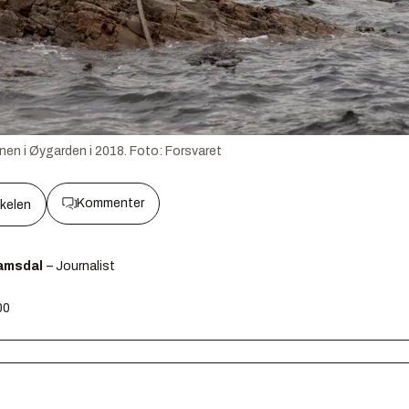
nen i Øygarden i 2018.
Foto:
Forsvaret
Kommenter
kkelen
amsdal
– Journalist
00