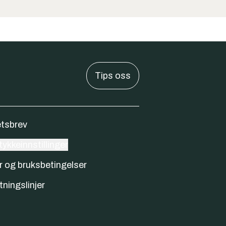
Tips oss
tsbrev
ykkeinnstillinger
r og bruksbetingelser
tningslinjer