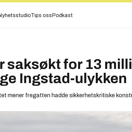
Nyhetsstudio
Tips oss
Podkast
r saksøkt for 13 mill
lge Ingstad-ulykken
t mener fregatten hadde sikkerhetskritiske konstr