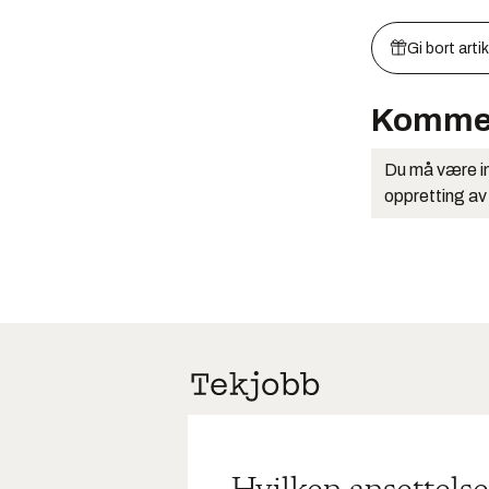
Gi bort arti
Komme
Du må være in
oppretting av