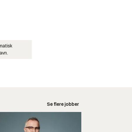
matisk
navn.
Se flere jobber