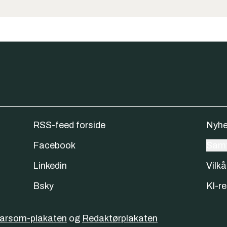
RSS-feed forside
Nyhe
Facebook
Samt
Linkedin
Vilkå
Bsky
KI-re
varsom-plakaten
og
Redaktørplakaten