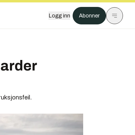
Logg inn
Abonner
iarder
uksjonsfeil.