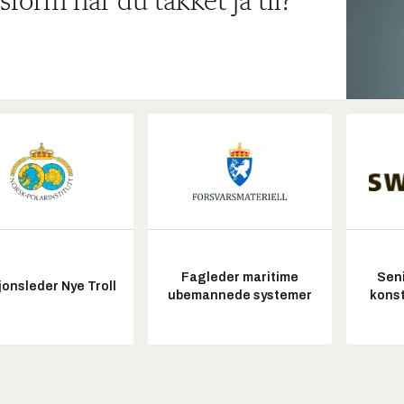
sform har du takket ja til?
Fagleder maritime
Seni
onsleder Nye Troll
ubemannede systemer
konst