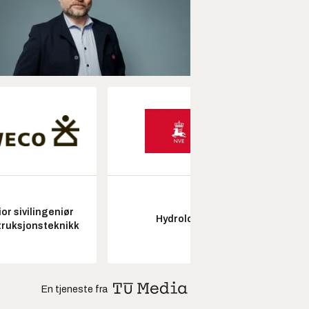
or sivilingeniør
Hydrolog
Pros
ruksjonsteknikk
En tjeneste fra