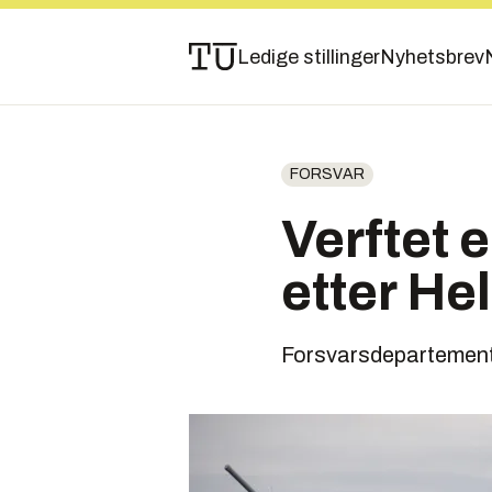
Ledige stillinger
Nyhetsbrev
FORSVAR
Verftet e
etter He
Forsvarsdepartemente