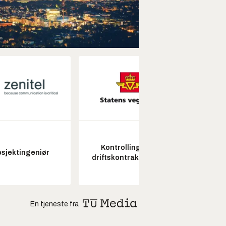
Kontrollingeniør
Senio
osjektingeniør
driftskontrakt elektro
konstr
En tjeneste fra