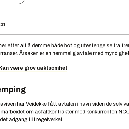
1:31
pper etter alt å dømme både bot og utestengelse fra fr
ranser. Årsaken er en hemmelig avtale med myndighe
 Kan være grov uaktsomhet
lemping
avisen har Veidekke fått avtalen i havn siden de selv v
amarbeidet om asfaltkontrakter med konkurrenten NCC.
det adgang til i regelverket.