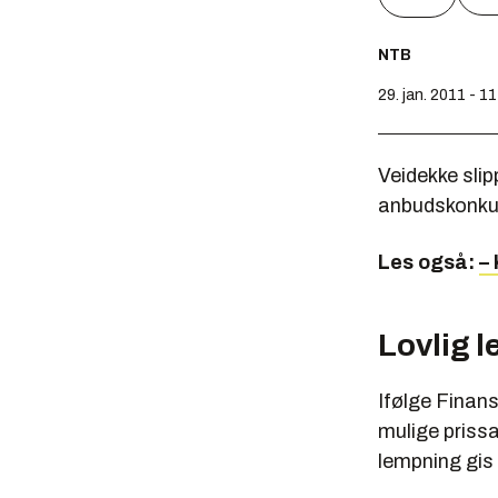
NTB
29. jan. 2011 - 1
Veidekke sli
anbudskonkur
Les også:
–
Lovlig 
Ifølge Finans
mulige priss
lempning gis 