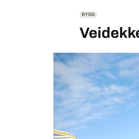
BYGG
Veidekke