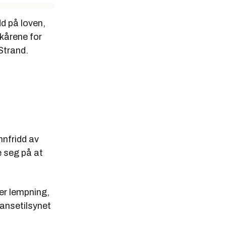
dd på loven,
lkårene for
Strand.
nnfridd av
e seg på at
ler lempning,
ansetilsynet