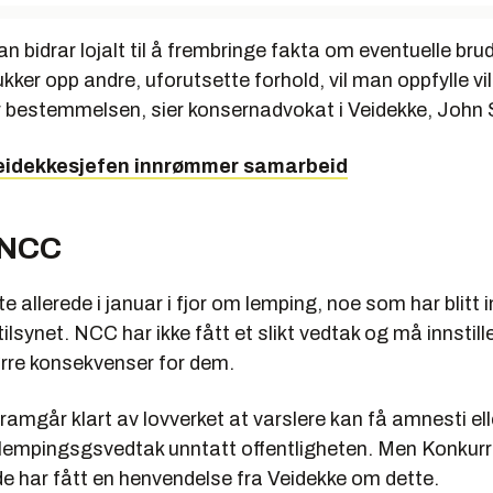
n bidrar lojalt til å frembringe fakta om eventuelle bru
ukker opp andre, uforutsette forhold, vil man oppfylle vi
r bestemmelsen, sier konsernadvokat i Veidekke, John 
eidekkesjefen innrømmer samarbeid
r NCC
e allerede i januar i fjor om lemping, noe som har blitt i
lsynet. NCC har ikke fått et slikt vedtak og må innstill
ørre konsekvenser for dem.
ramgår klart av lovverket at varslere kan få amnesti el
 lempingsgsvedtak unntatt offentligheten. Men Konkurr
de har fått en henvendelse fra Veidekke om dette.