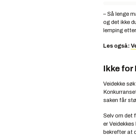
– Så lenge ma
og det ikke d
lemping ette
Les også:
V
Ikke fo
Veidekke søkt
Konkurranseti
saken får st
Selv om det f
er Veidekkes
bekrefter at 