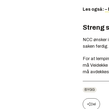
Les også:
–
Streng 
NCC ønsker i
saken ferdig.
For at lempin
må Veidekke 
må avdekkes h
BYGG
Del