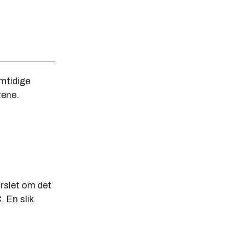
emtidige
tene.
arslet om det
 En slik