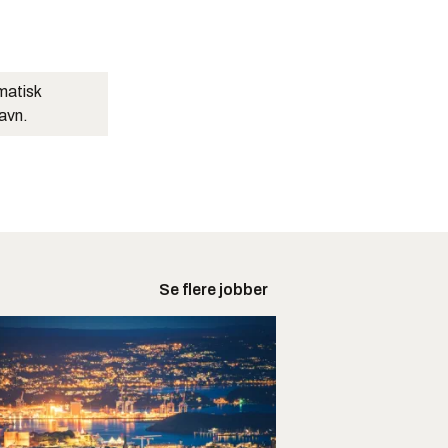
matisk
navn.
Se flere jobber