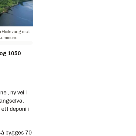
ra Heilevang mot
eskommune
 og 1050
el, ny vei i
vangselva.
ett deponi i
også bygges 70