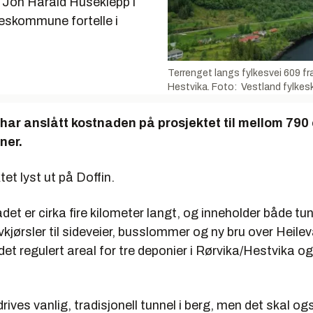
r Jon Harald Huseklepp i
keskommune fortelle i
Terrenget langs fylkesvei 609 f
Hestvika. Foto: Vestland fylk
har anslått kostnaden på prosjektet til mellom 790
ner.
tet lyst ut på Doffin.
t er cirka fire kilometer langt, og inneholder både tunn
kjørsler til sideveier, busslommer og ny bru over Heile
et regulert areal for tre deponier i Rørvika/Hestvika og 
drives vanlig, tradisjonell tunnel i berg, men det skal 