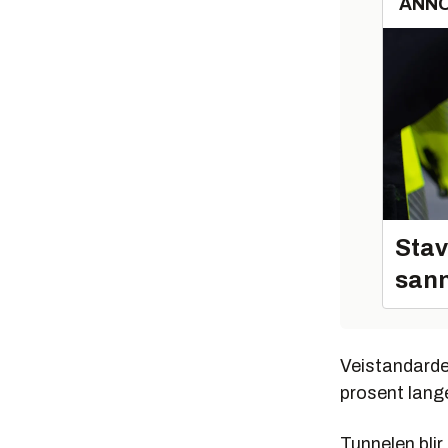
ANN
Stav
sann
Veistandarde
prosent lange
Tunnelen blir