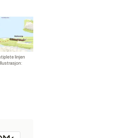
iplete linjen
llustrasjon: