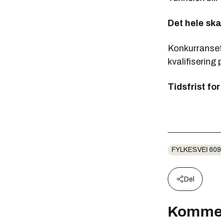
Det hele ska
Konkurransef
kvalifisering
Tidsfrist fo
FYLKESVEI 609
Del
Komme