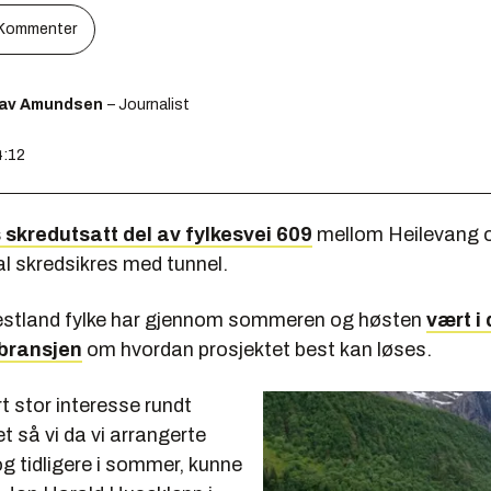
Kommenter
lav Amundsen
– Journalist
4:12
skredutsatt del av fylkesvei 609
mellom Heilevang o
al skredsikres med tunnel.
estland fylke har gjennom sommeren og høsten
vært i
bransjen
om hvordan prosjektet best kan løses.
t stor interesse rundt
et så vi da vi arrangerte
g tidligere i sommer, kunne