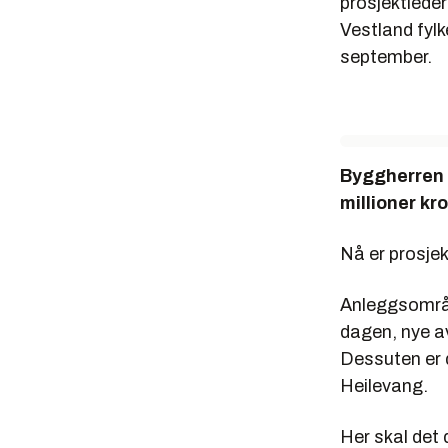
prosjektlede
Vestland fyl
september.
Byggherren 
millioner kro
Nå er prosjek
Anleggsområde
dagen, nye av
Dessuten er d
Heilevang.
Her skal det 