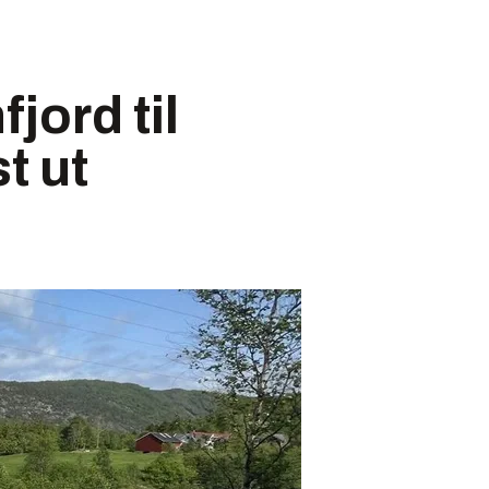
jord til
st ut
.