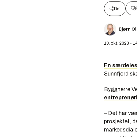
Del
Bjørn O
13. okt. 2023 - 1
En særdeles 
Sunnfjord sk
Byggherre V
entreprenør
– Det har vær
prosjektet, d
markedsdialo