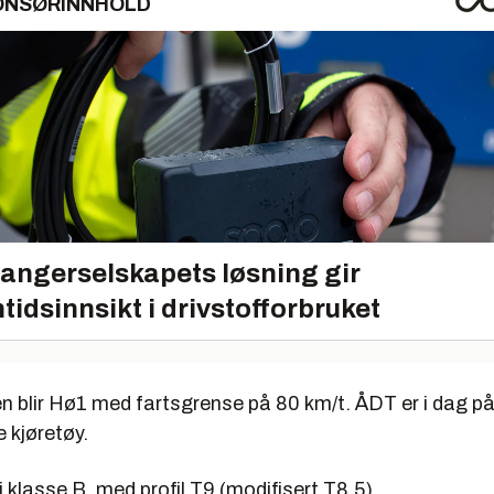
ONSØRINNHOLD
angerselskapets løsning gir
tidsinnsikt i drivstofforbruket
n blir Hø1 med fartsgrense på 80 km/t. ÅDT er i dag på
 kjøretøy.
 i klasse B, med profil T9 (modifisert T8,5)