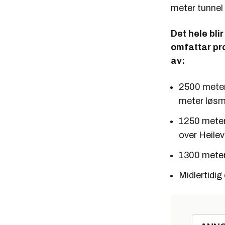
meter tunnel 
Det hele bli
omfattar pr
av:
2500 meter
meter løs
1250 meter 
over Heile
1300 meter
Midlertidi