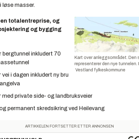
i løse masser.
r en totalentreprise, og
osjektering og bygging
 bergtunnel inkludert 70
Kart over anleggsområdet. Den st
massetunnel
representerer den nye tunnelen. I
Vestland fylkeskommune
vei i dagen inkludert ny bru
vangelva
 med private side- og landbruksveier
g og permanent skredsikring ved Heilevang
ARTIKKELEN FORTSETTER ETTER ANNONSEN