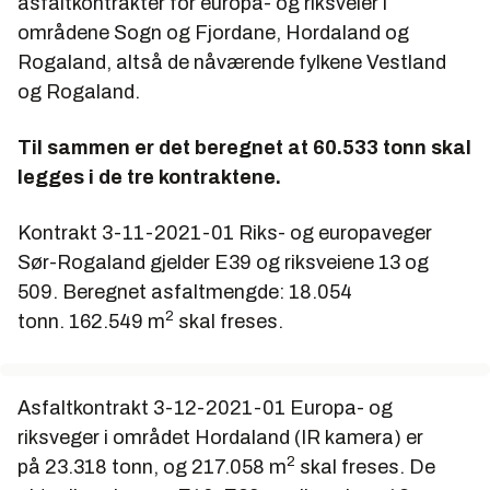
asfaltkontrakter for europa- og riksveier i
områdene Sogn og Fjordane, Hordaland og
Rogaland, altså de nåværende fylkene Vestland
og Rogaland.
Til sammen er det beregnet at 60.533 tonn skal
legges i de tre kontraktene.
Kontrakt 3-11-2021-01 Riks- og europaveger
Sør-Rogaland
gjelder E39 og riksveiene 13 og
509. Beregnet asfaltmengde: 18.054
2
tonn. 162.549 m
skal freses.
Asfaltkontrakt 3-12-2021-01 Europa- og
riksveger i området Hordaland (IR kamera)
er
2
på 23.318 tonn, og 217.058 m
skal freses. De