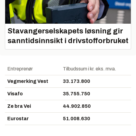
Stavangerselskapets løsning gir
sanntidsinnsikt i drivstofforbruket
Entreprenør
Tilbudssum i kr. eks. mva.
Vegmerking Vest
33.173.800
Visafo
35.755.750
Ze bra Vei
44.902.850
Eurostar
51.008.630