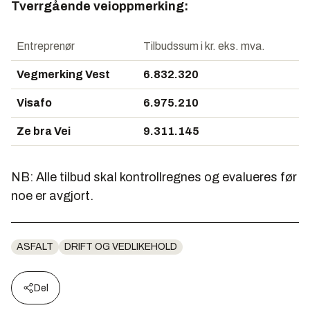
Tverrgående veioppmerking:
Entreprenør
Tilbudssum i kr. eks. mva.
Vegmerking Vest
6.832.320
Visafo
6.975.210
Ze bra Vei
9.311.145
NB: Alle tilbud skal kontrollregnes og evalueres før
noe er avgjort.
ASFALT
DRIFT OG VEDLIKEHOLD
Del