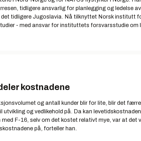
resen, tidligere ansvarlig for planlegging og ledelse 
 det tidligere Jugoslavia. Nå tilknyttet Norsk institutt f
tudier - med ansvar for instituttets forsvarsstudie om 
deler kostnadene
jonsvolumet og antall kunder blir for lite, blir det færre
l utvikling og vedlikehold på. Da kan levetidskostnaden p
 med F-16, selv om det kostet relativt mye, var at det
gskostnadene på, forteller han.