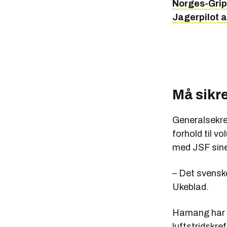
Norges-Grip
Jagerpilot 
Må sikre
Generalsekre
forhold til v
med JSF sine
– Det svenske
Ukeblad.
Hamang har v
luftstridskre