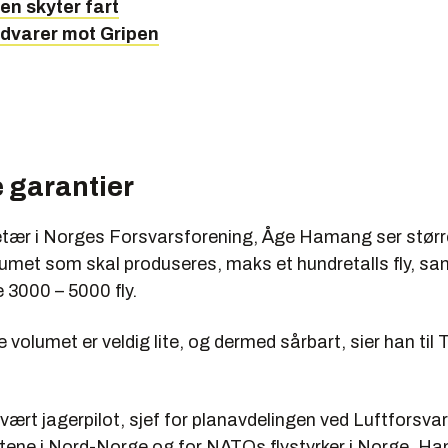
en skyter fart
advarer mot Gripen
 garantier
tær i Norges Forsvarsforening, Åge Hamang ser større
olumet som skal produseres, maks et hundretalls fly, s
 3000 – 5000 fly.
 volumet er veldig lite, og dermed sårbart, sier han til 
ært jagerpilot, sjef for planavdelingen ved Luftforsva
ftene i Nord-Norge og for NATOs flystyrker i Norge. Han