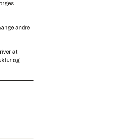
Norges
 mange andre
river at
uktur og