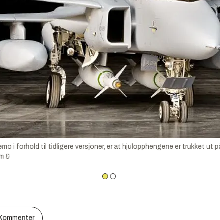
o i forhold til tidligere versjoner, er at hjulopphengene er trukket ut 
rm &
Kommenter