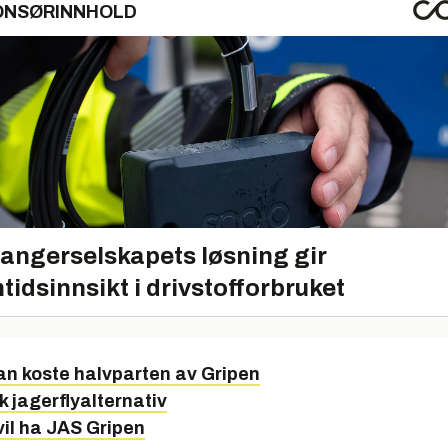
ONSØRINNHOLD
angerselskapets løsning gir
tidsinnsikt i drivstofforbruket
an koste halvparten av Gripen
k jagerflyalternativ
vil ha JAS Gripen