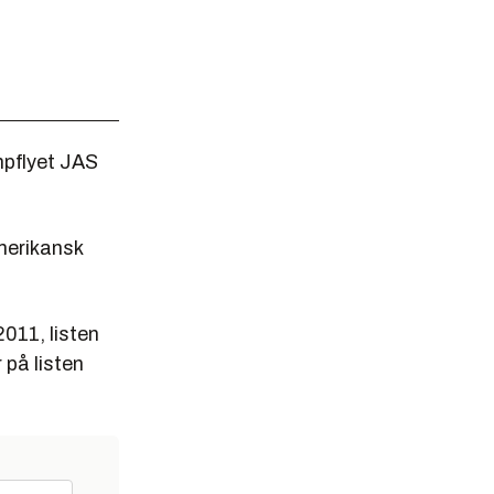
mpflyet JAS
amerikansk
2011, listen
 på listen