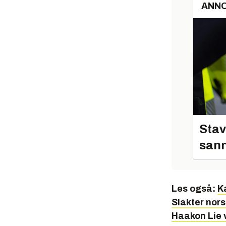
ANN
Stav
sann
Les også:
K
Slakter nors
Haakon Lie 