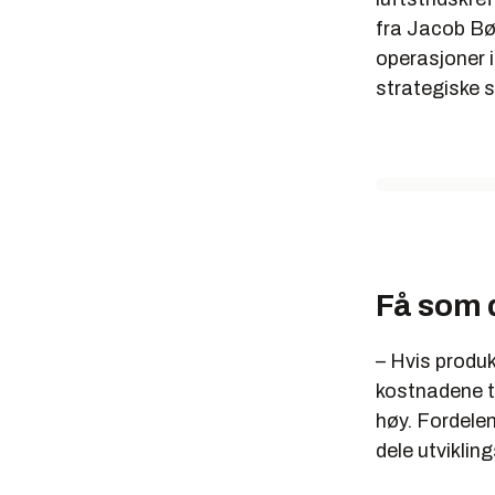
fra Jacob Bør
operasjoner i
strategiske s
Få som 
– Hvis produks
kostnadene ti
høy. Fordelen
dele utviklin