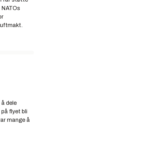
av NATOs
or
luftmakt.
 å dele
å flyet bli
 var mange å