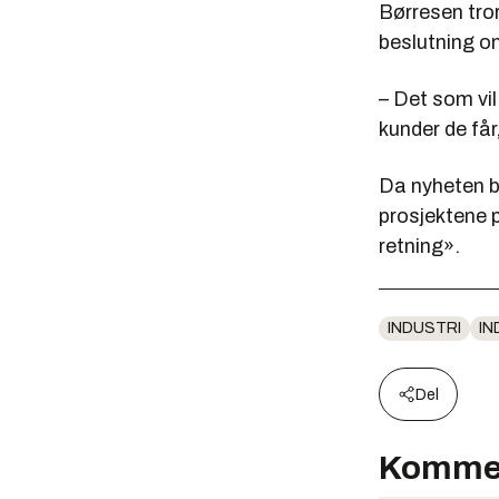
Børresen tror
beslutning om
– Det som vil
kunder de få
Da nyheten bl
prosjektene p
retning».
INDUSTRI
IN
Del
Komme