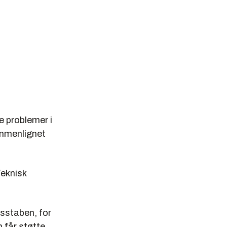
 problemer i
ammenlignet
Teknisk
rsstaben, for
 får støtte