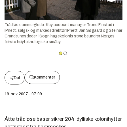
Trådløs sommerglede: Key account manager Trond Finstad i
IPnett, salgs- og markedsdirektør IPnett Jan Søgaard og Steinar
Grande, nestleder i Sogn hagekolonis styre beundrer Norges
første høyteknologiske småby.
Kommenter
Del
19. nov. 2007 - 07:09
Åtte trådløse baser sikrer 204 idylliske kolonihytter
nettilgang fra hammocken.