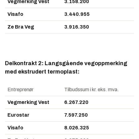
Vegmerking Vest
3.158.200
Visafo
3.440.955
Ze Bra Veg
3.916.350
Delkontrakt 2: Langsgående vegoppmerking
med ekstrudert termoplast:
Entreprenør
Tilbudssum i kr. eks. mva.
Vegmerking Vest
6.267.220
Eurostar
7.597.250
Visafo
8.026.325