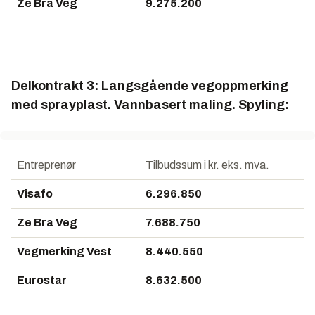
Ze Bra Veg
9.275.200
Delkontrakt 3: Langsgående vegoppmerking
med sprayplast. Vannbasert maling. Spyling:
Entreprenør
Tilbudssum i kr. eks. mva.
Visafo
6.296.850
Ze Bra Veg
7.688.750
Vegmerking Vest
8.440.550
Eurostar
8.632.500