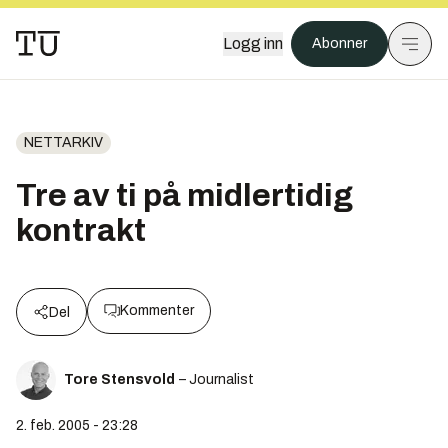
Logg inn
Abonner
NETTARKIV
Tre av ti på midlertidig
kontrakt
Kommenter
Del
Tore Stensvold
– Journalist
2. feb. 2005 - 23:28