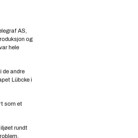
elegraf AS,
produksjon og
var hele
i de andre
apet Lübcke i
rt som et
ljøet rundt
problem.