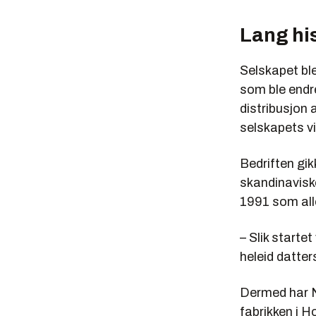
Lang hi
Selskapet bl
som ble endre
distribusjon 
selskapets vi
Bedriften gi
skandinavisk
1991 som alle
– Slik starte
heleid datter
Dermed har No
fabrikken i 