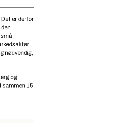
 Det er derfor
v den
g små
markedsaktør
 og nødvendig,
berg og
til sammen 15