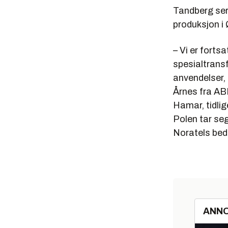
Tandberg ser h
produksjon i
– Vi er fort
spesialtransf
anvendelser, f
Årnes fra ABB
Hamar, tidlig
Polen tar se
Noratels bed
ANN