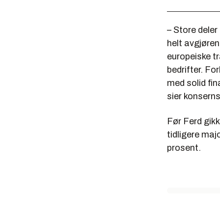
– Store deler
helt avgjøre
europeiske t
bedrifter. Fo
med solid fin
sier konsern
Før Ferd gikk
tidligere maj
prosent.