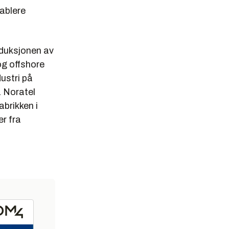
tablere
oduksjonen av
og offshore
dustri på
å Noratel
abrikken i
r fra