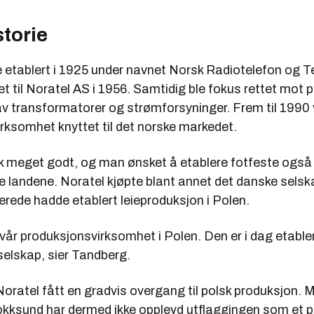
storie
e etablert i 1925 under navnet Norsk Radiotelefon og T
t til Noratel AS i 1956. Samtidig ble fokus rettet mot 
av transformatorer og strømforsyninger. Frem til 1990 
rksomhet knyttet til det norske markedet.
kk meget godt, og man ønsket å etablere fotfeste også 
e landene. Noratel kjøpte blant annet det danske selsk
rede hadde etablert leieproduksjon i Polen.
t vår produksjonsvirksomhet i Polen. Den er i dag etable
selskap, sier Tandberg.
ratel fått en gradvis overgang til polsk produksjon. Mi
Hokksund har dermed ikke opplevd utflaggingen som et 