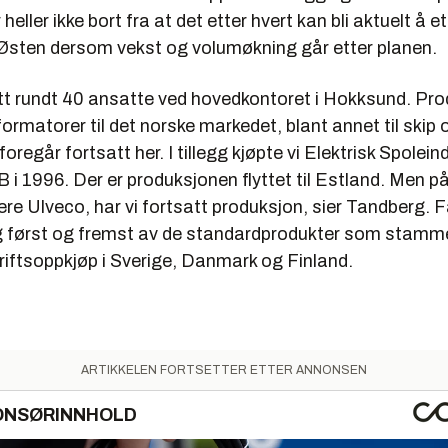
eller ikke bort fra at det etter hvert kan bli aktuelt å e
 Østen dersom vekst og volumøkning går etter planen.
satt rundt 40 ansatte ved hovedkontoret i Hokksund. Pr
ormatorer til det norske markedet, blant annet til skip 
oregår fortsatt her. I tillegg kjøpte vi Elektrisk Spolein
 i 1996. Der er produksjonen flyttet til Estland. Men p
ere Ulveco, har vi fortsatt produksjon, sier Tandberg. F
g først og fremst av de standardprodukter som stamme
riftsoppkjøp i Sverige, Danmark og Finland.
ARTIKKELEN FORTSETTER ETTER ANNONSEN
ONSØRINNHOLD