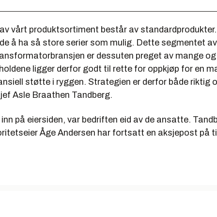
 av vårt produktsortiment består av standardprodukter.
nde å ha så store serier som mulig. Dette segmentet a
ransformatorbransjen er dessuten preget av mange o
rholdene ligger derfor godt til rette for oppkjøp for en 
ansiell støtte i ryggen. Strategien er derfor både riktig
sjef Asle Braathen Tandberg.
 inn på eiersiden, var bedriften eid av de ansatte. Tand
oritetseier Åge Andersen har fortsatt en aksjepost på 