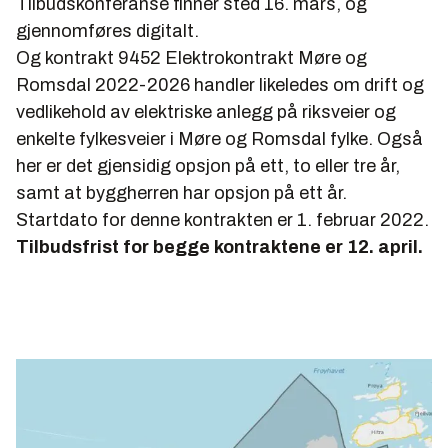
Tilbudskonferanse finner sted 16. mars, og
gjennomføres digitalt.
Og kontrakt
9452 Elektrokontrakt Møre og
Romsdal 2022-2026
handler likeledes om d
rift og
vedlikehold av elektriske anlegg på riksveier og
enkelte fylkesveier i Møre og Romsdal fylke. Også
her er det
gjensidig opsjon på ett, to eller tre år,
samt at byggherren har opsjon på ett år.
S
tartdato for denne kontrakten er 1. februar 2022.
Tilbudsfrist for begge kontraktene er 12. april.