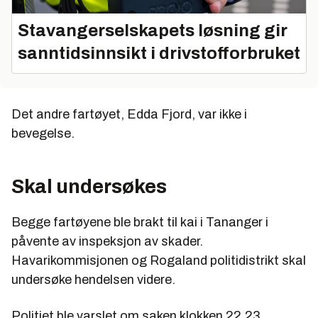
Stavangerselskapets løsning gir
sanntidsinnsikt i drivstofforbruket
Det andre fartøyet, Edda Fjord, var ikke i
bevegelse.
Skal undersøkes
Begge fartøyene ble brakt til kai i Tananger i
påvente av inspeksjon av skader.
Havarikommisjonen og Rogaland politidistrikt skal
undersøke hendelsen videre.
Politiet ble varslet om saken klokken 22.23