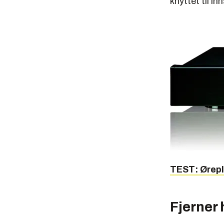
knyttet til in
TEST: Ørepl
Fjerner