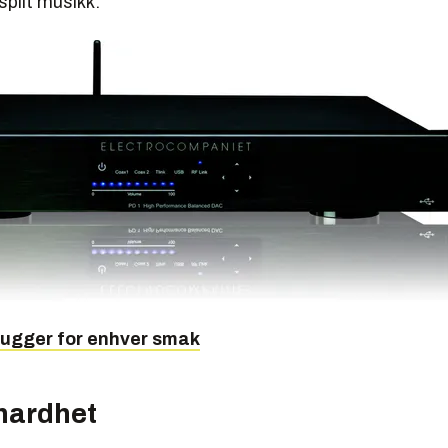
nspilt musikk.
ugger for enhver smak
 hardhet