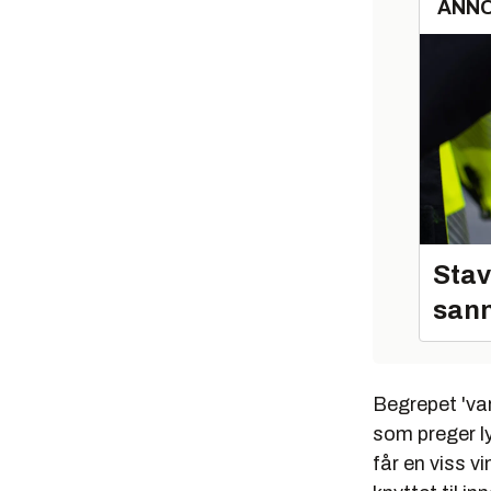
ANN
Stav
sann
Begrepet 'va
som preger lyd
får en viss v