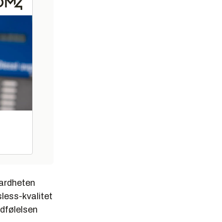
hardheten
sless-kvalitet
odfølelsen