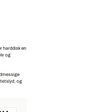
er harddisk en
lir og
ydmessige
tetslyd, og