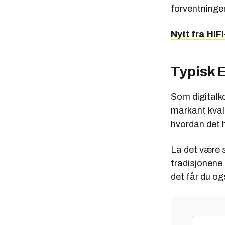
forventninger 
Nytt fra HiF
Typisk 
Som digitalko
markant kvali
hvordan det h
La det være 
tradisjonene 
det får du og