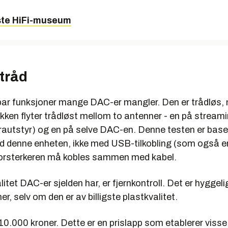
tet digitale lydfiler i Lossless-kvalitet spilt fra en Macbook, forste
ste HiFi-museum
aniet og Marantz, høyttalere fra Jamo og Avance samt hodetel
I denne testen,som er en test av ett produkt alene, er det ikke b
. Vi vil bruke blindtesting som korrigerende faktor i kommende
ngstester.
tråd
par funksjoner mange DAC-er mangler. Den er trådløs,
ikken flyter trådløst mellom to antenner - en på strea
autstyr) og en på selve DAC-en. Denne testen er base
ed denne enheten, ikke med USB-tilkobling (som også er
orsterkeren må kobles sammen med kabel.
itet DAC-er sjelden har, er fjernkontroll. Det er hyggel
her, selv om den er av billigste plastkvalitet.
0.000 kroner. Dette er en prislapp som etablerer visse