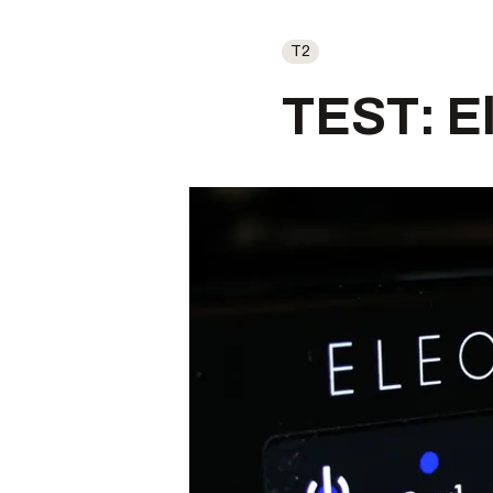
T2
TEST: E