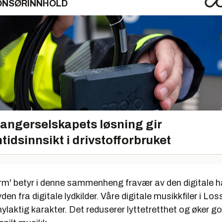
ONSØRINNHOLD
angerselskapets løsning gir
tidsinnsikt i drivstofforbruket
rm' betyr i denne sammenheng fravær av den digitale 
en fra digitale lydkilder. Våre digitale musikkfiler i Los
inylaktig karakter. Det reduserer lyttetretthet og øker g