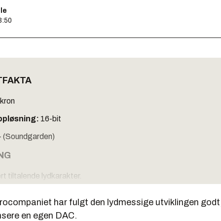
le
3:50
TFAKTA
kron
ppløsning:
16-bit
- (Soundgarden)
NG
 tiltalende lydkarakter.
ljgjengivelse og attakk kunne vært litt bedre
ocompaniet har fulgt den lydmessige utviklingen godt, 
KTA
nsere en egen DAC.