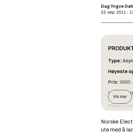
Dag Yngve Dah
23. sep. 2011 - 1
PRODUK
Type:
Asyn
Høyeste o
Pris:
9995,
VURDERI
Vis mer
Pluss:
Svært
Minus:
Deta
Norske Electr
TESTFA
ute med å la