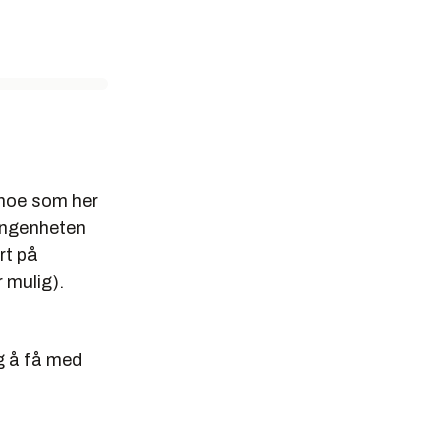
rkere fra
efoner fra
enyttet
 noe som her
mingenheten
rt på
 mulig).
ig å få med