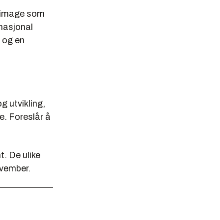
s image som
nasjonal
n og en
g utvikling,
e. Foreslår å
t. De ulike
ovember.