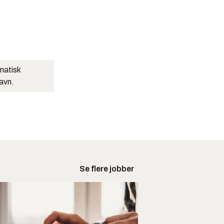
matisk
navn.
Se flere jobber