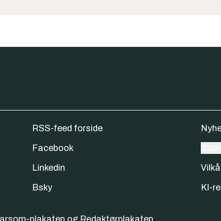
RSS-feed forside
Nyhe
Facebook
Samt
Linkedin
Vilkå
Bsky
KI-re
varsom-plakaten
og
Redaktørplakaten