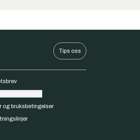
Tips oss
tsbrev
ykkeinnstillinger
r og bruksbetingelser
tningslinjer