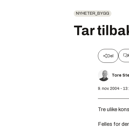
NYHETER_BYGG
Tar tilb
Del
Tore St
9. nov. 2004 - 13
Tre ulike kon
Felles for dem