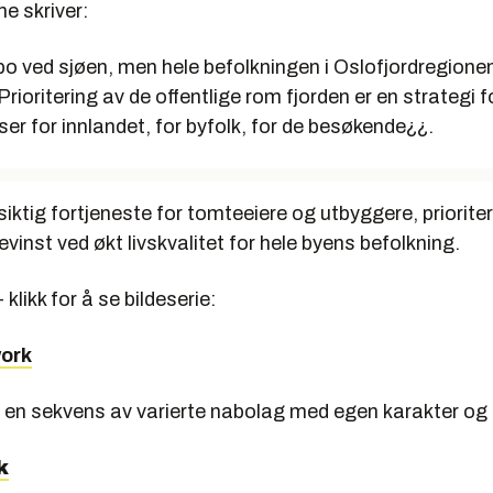
ne skriver:
 bo ved sjøen, men hele befolkningen i Oslofjordregionen 
Prioritering av de offentlige rom fjorden er en strategi fo
ser for innlandet, for byfolk, for de besøkende¿¿.
iktig fortjeneste for tomteeiere og utbyggere, priorite
evinst ved økt livskvalitet for hele byens befolkning.
- klikk for å se bildeserie:
work
 en sekvens av varierte nabolag med egen karakter og i
k