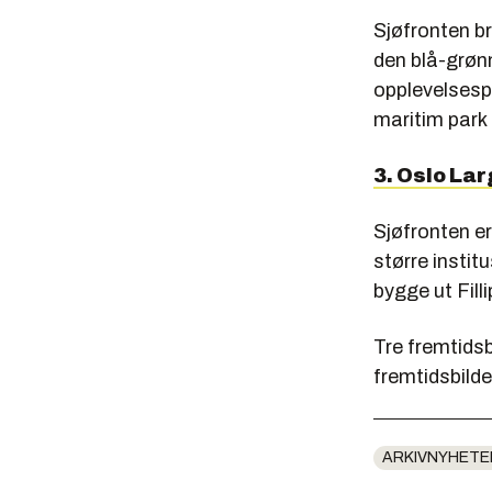
Sjøfronten b
den blå-grøn
opplevelsespa
maritim par
3. Oslo La
Sjøfronten er
større instit
bygge ut Fill
Tre fremtidsb
fremtidsbilde
ARKIVNYHETE