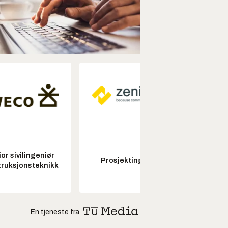
or sivilingeniør
Prosjektingeniør
Seksjon
ruksjonsteknikk
En tjeneste fra