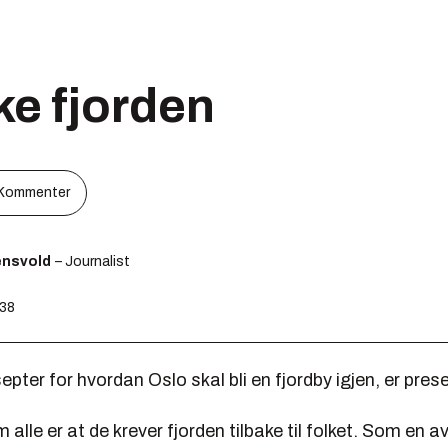
ake fjorden
Kommenter
ensvold
– Journalist
:38
septer for hvordan Oslo skal bli en fjordby igjen, er pres
 alle er at de krever fjorden tilbake til folket. Som en a