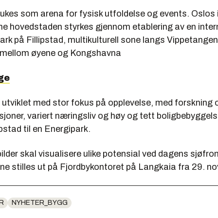
rukes som arena for fysisk utfoldelse og events. Oslo
ne hovedstaden styrkes gjennom etablering av en inter
rk på Fillipstad, multikulturell sone langs Vippetange
k mellom øyene og Kongshavna
rge
 utviklet med stor fokus på opplevelse, med forskning o
usjoner, variert næringsliv og høy og tett boligbebyggels
ipstad til en Energipark.
ilder skal visualisere ulike potensial ved dagens sjøfron
ne stilles ut på Fjordbykontoret på Langkaia fra 29. n
R
NYHETER_BYGG