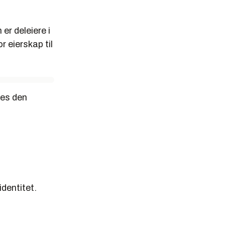
er deleiere i
r eierskap til
res den
dentitet.