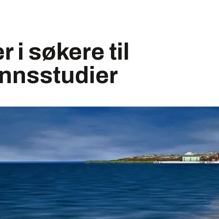
i søkere til
nnsstudier