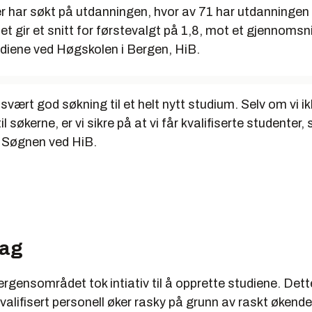
r har søkt på utdanningen, hvor av 71 har utdanninge
et gir et snitt for førstevalgt på 1,8, mot et gjennomsni
udiene ved Høgskolen i Bergen, HiB.
 svært god søkning til et helt nytt studium. Selv om vi i
l søkerne, er vi sikre på at vi får kvalifiserte studenter,
 Søgnen ved HiB.
lag
bergensområdet tok intiativ til å opprette studiene. Dett
valifisert personell øker rasky på grunn av raskt økende