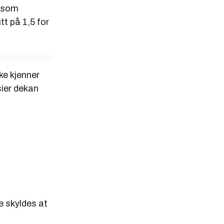
n som
tt på 1,5 for
kke kjenner
 sier dekan
e skyldes at