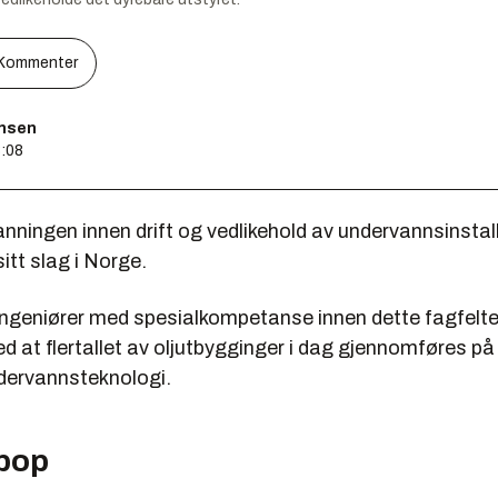
Kommenter
ensen
8:08
nningen innen drift og vedlikehold av undervannsinstal
sitt slag i Norge.
ingeniører med spesialkompetanse innen dette fagfelte
ed at flertallet av oljutbygginger i dag gjennomføres p
dervannsteknologi.
 pop