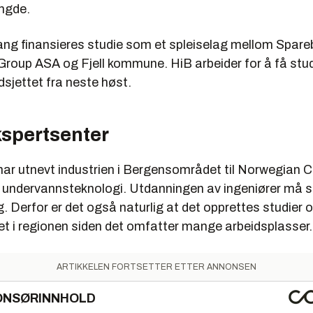
ngde.
ang finansieres studie som et spleiselag mellom Spar
 Group ASA og Fjell kommune. HiB arbeider for å få stud
sjettet fra neste høst.
kspertsenter
har utnevt industrien i Bergensområdet til Norwegian C
r undervannsteknologi. Utdanningen av ingeniører må s
Derfor er det også naturlig at det opprettes studier 
et i regionen siden det omfatter mange arbeidsplasser.
ARTIKKELEN FORTSETTER ETTER ANNONSEN
ONSØRINNHOLD