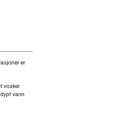
lasjoner er
t vosker
å dypt vann