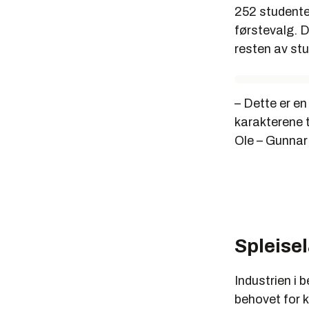
252 studente
førstevalg. D
resten av st
– Dette er en
karakterene ti
Ole – Gunnar
Spleise
Industrien i 
behovet for k