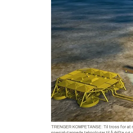
TRENGER KOMPETANSE: Til tross for at norsk
spesialutannede teknologer til å drifte og 