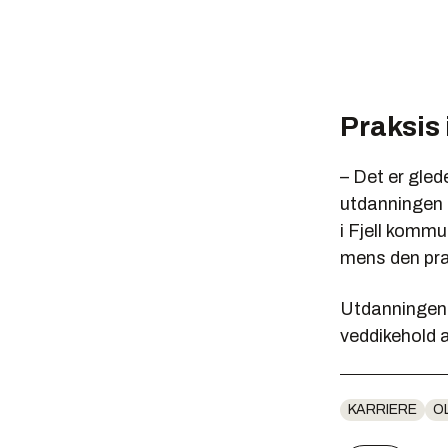
Praksis 
– Det er glede
utdanningen s
i Fjell kommu
mens den pra
Utdanningen 
veddikehold 
KARRIERE
O