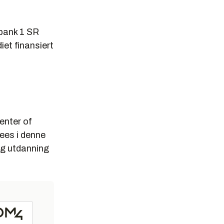
ebank 1 SR
iet finansiert
enter of
ees i denne
og utdanning