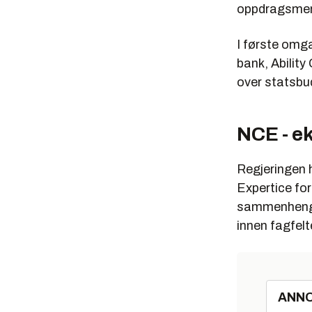
oppdragsme
I første omg
bank, Ability
over statsbud
NCE - e
Regjeringen 
Expertice fo
sammenheng. 
innen fagfelt
ANN