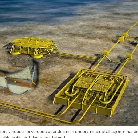
 industri er verdensledende innen undervannsinstallasjoner, har det h
vedlikeholde det dyrebare utstyret.