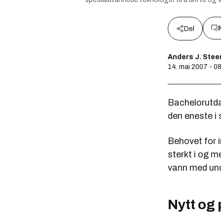
Del
Anders J. Ste
14. mai 2007 - 0
Bachelorutda
den eneste i 
Behovet for 
sterkt i og m
vann med un
Nytt og