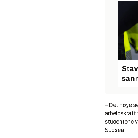
Stav
sann
– Det høye s
arbeidskraft 
studentene vi
Subsea.