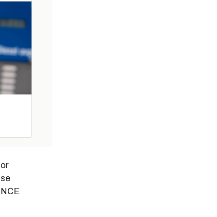
for
sse
 i NCE